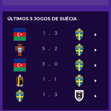
ÚLTIMOS 5 JOGOS DE SUÉCIA
1
3
-
5
2
-
3
0
-
1
1
-
1
3
-