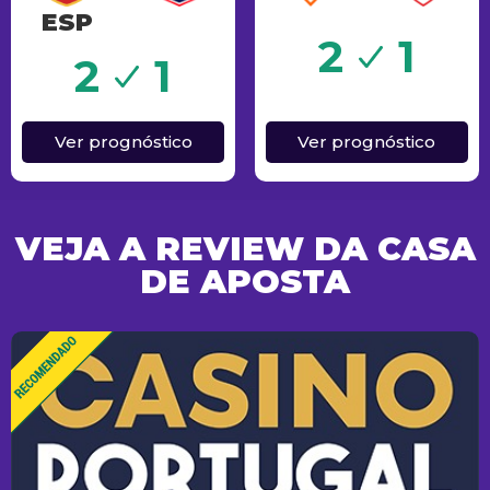
ESP
Sucesso
2
1
o
2
1
Ver prognóstico
Ver prognóstico
VEJA A REVIEW DA CASA
DE APOSTA