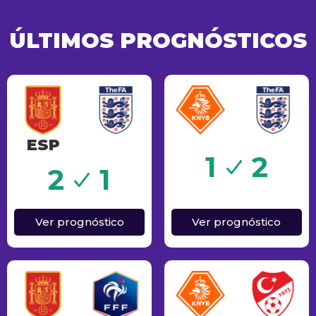
ÚLTIMOS PROGNÓSTICOS
ESP
Sucesso
1
2
o
2
1
Ver prognóstico
Ver prognóstico