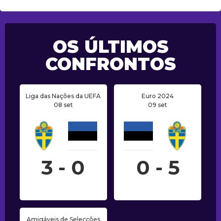
OS ÚLTIMOS
CONFRONTOS
Liga das Nações da UEFA
Euro 2024
08 set
09 set
3 - 0
0 - 5
Amigáveis de Selecções