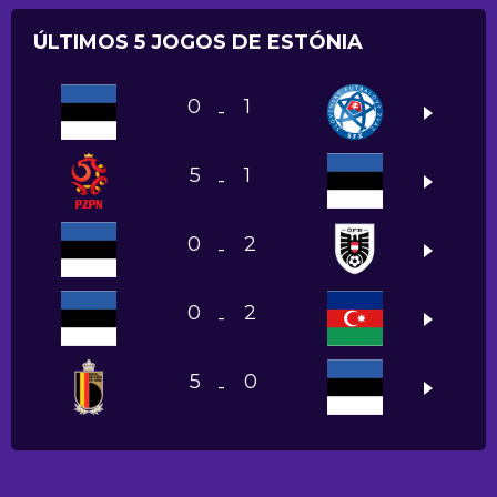
ÚLTIMOS 5 JOGOS DE ESTÓNIA
0
1
-
5
1
-
0
2
-
0
2
-
5
0
-