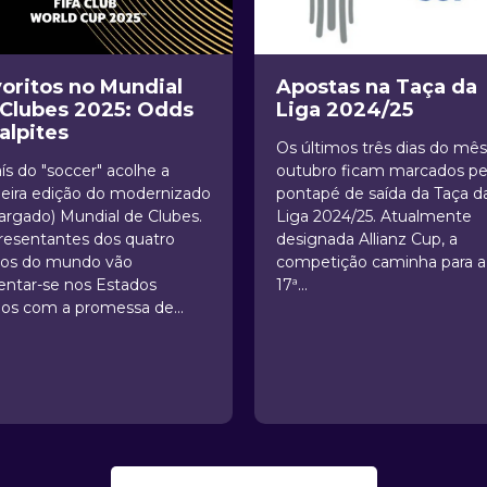
oritos no Mundial
Apostas na Taça da
 Clubes 2025: Odds
Liga 2024/25
alpites
Os últimos três dias do mê
ís do "soccer" acolhe a
outubro ficam marcados pe
eira edição do modernizado
pontapé de saída da Taça d
largado) Mundial de Clubes.
Liga 2024/25. Atualmente
esentantes dos quatro
designada Allianz Cup, a
tos do mundo vão
competição caminha para a
entar-se nos Estados
17ª...
os com a promessa de...