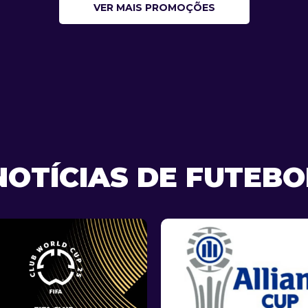
VER MAIS PROMOÇÕES
NOTÍCIAS DE FUTEBO