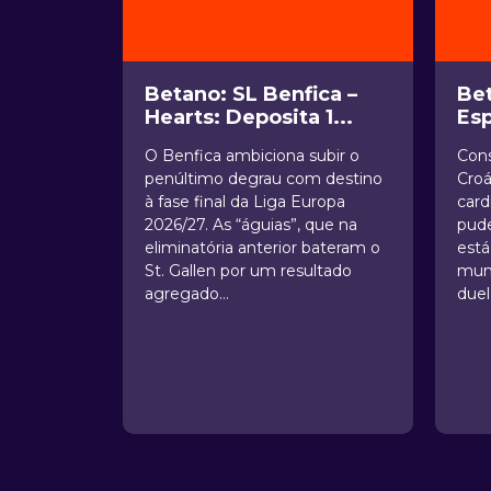
Betano: SL Benfica –
Bet
Hearts: Deposita 1...
Esp
O Benfica ambiciona subir o
Cons
penúltimo degrau com destino
Croá
à fase final da Liga Europa
card
2026/27. As “águias”, que na
pude
eliminatória anterior bateram o
está
St. Gallen por um resultado
mun
agregado...
duel