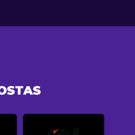
POSTAS