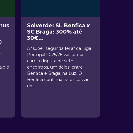
ónus
Solverde: SL Benfica x
SC Braga: 300% até
30€...
0
A "super segunda feira" da Liga
"
Portugal 2025/26 vai contar
com a disputa de sete
aio o
encontros, um deles, entre
Benfica e Braga, na Luz. O
Benfica continua na discussão
do...