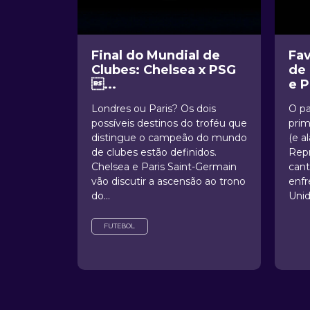
Final do Mundial de
Fav
Clubes: Chelsea x PSG
de
...
e P
Londres ou Paris? Os dois
O pa
possíveis destinos do troféu que
prim
distingue o campeão do mundo
(e a
de clubes estão definidos.
Repr
Chelsea e Paris Saint-Germain
can
vão discutir a ascensão ao trono
enfr
do...
Unid
FUTEBOL