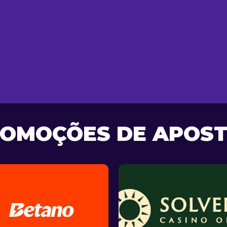
OMOÇÕES DE APOS