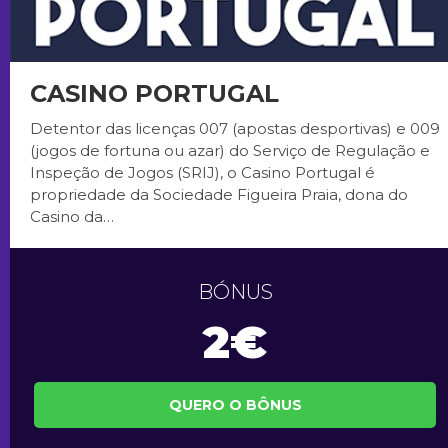
CASINO PORTUGAL
Detentor das licenças 007 (apostas desportivas) e 009
(jogos de fortuna ou azar) do Serviço de Regulação e
Inspeção de Jogos (SRIJ), o Casino Portugal é
propriedade da Sociedade Figueira Praia, dona do
Casino da…
BÓNUS
2€
QUERO O BÔNUS