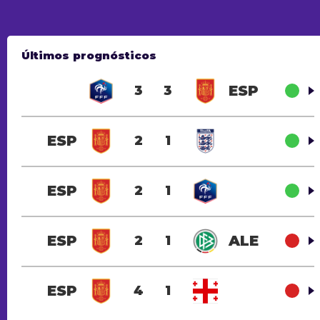
Últimos prognósticos
ESP
3
3
ESP
2
1
ESP
2
1
ESP
ALE
2
1
ESP
4
1