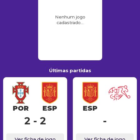
Nenhum jogo
cadastrado...
Últimas partidas
POR
ESP
ESP
2 - 2
-
Ver ficha de jogo
Ver ficha de jogo