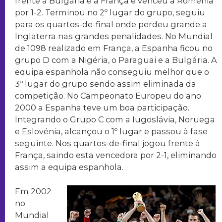
frente à Bulgária e à França e venceu a Roménia
por 1-2. Terminou no 2º lugar do grupo, seguiu
para os quartos-de-final onde perdeu grande a
Inglaterra nas grandes penalidades. No Mundial
de 1098 realizado em França, a Espanha ficou no
grupo D com a Nigéria, o Paraguai e a Bulgária. A
equipa espanhola não conseguiu melhor que o
3º lugar do grupo sendo assim eliminada da
competição. No Campeonato Europeu do ano
2000 a Espanha teve um boa participação.
Integrando o Grupo C com a Iugoslávia, Noruega
e Eslovénia, alcançou o 1º lugar e passou à fase
seguinte. Nos quartos-de-final jogou frente à
França, saindo esta vencedora por 2-1, eliminando
assim a equipa espanhola.
Em 2002
no
Mundial