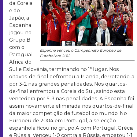
da Coreia
e do
Japão, a
Espanha
jogou no
Grupo B
com o
Espanha venceu o Campeonato Europeu de
Paraguai,
Futebol em 2012
África do
Sul e Eslovénia, terminando no 1º lugar. Nos
oitavos-de-final defrontou a Irlanda, derrotando-a
por 3-2 nas grandes penalidades. Nos quartos-
de-final enfrentou a Coreia do Sul, saindo esta
vencedora por 5-3 nas penalidades. A Espanha foi
assim novamente eliminada nos quartos-de-final
da maior competição de futebol do mundo. No
Europeu de 2004 em Portugal, a selecção
espanhola ficou no grupo A com Portugal, Grécia
e Rússia. Venceu 1-0 contra a Rússia, empatou 1-1