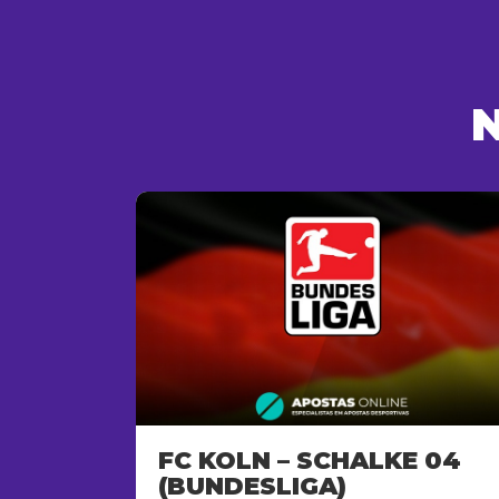
FC KOLN – SCHALKE 04
(BUNDESLIGA)