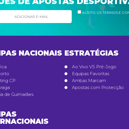
ÕES DE APOSTAS DESPORTIVA
ACEITO OS TERMOS E CO
IPAS NACIONAIS
ESTRATÉGIAS
ica
Ao Vivo VS Pré-Jogo
orto
Equipas Favoritas
ting CP
Ambas Marcam
raga
Apostas com Protecção
ria de Guimarães
IPAS
ERNACIONAIS