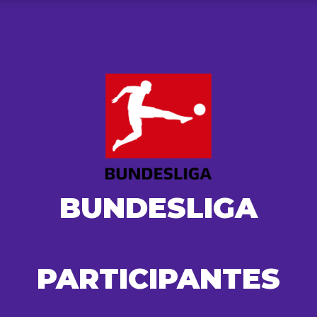
BUNDESLIGA
PARTICIPANTES