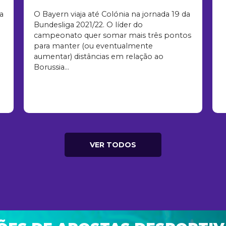
a
O Bayern viaja até Colónia na jornada 19 da
Bundesliga 2021/22. O líder do
campeonato quer somar mais três pontos
para manter (ou eventualmente
aumentar) distâncias em relação ao
Borussia...
VER TODOS