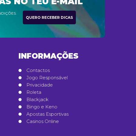
S NO TEU E-MAIL
NDIÇÕES.
INFORMAÇÕES
Contactos
Jogo Responsável
Privacidade
Roleta
Blackjack
Bingo e Keno
Apostas Esportivas
Casinos Online