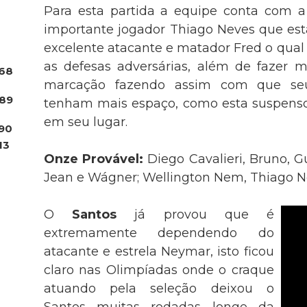
Para esta partida a equipe conta com 
importante jogador Thiago Neves que est
excelente atacante e matador Fred o qual
as defesas adversárias, além de fazer 
68
marcação fazendo assim com que se
.89
tenham mais espaço, como esta suspenso
em seu lugar.
90
13
Onze Provável:
Diego Cavalieri, Bruno, G
Jean e Wágner; Wellington Nem, Thiago 
O
Santos
já provou que é
extremamente dependendo do
atacante e estrela Neymar, isto ficou
claro nas Olimpíadas onde o craque
atuando pela seleção deixou o
Santos muitas rodadas longe da