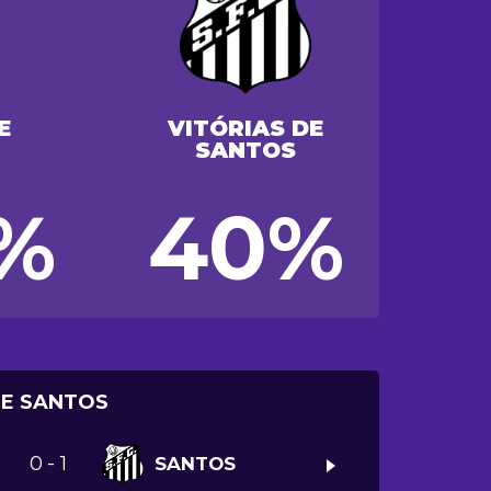
E
VITÓRIAS DE
SANTOS
%
40%
DE SANTOS
0
-
1
SANTOS
>