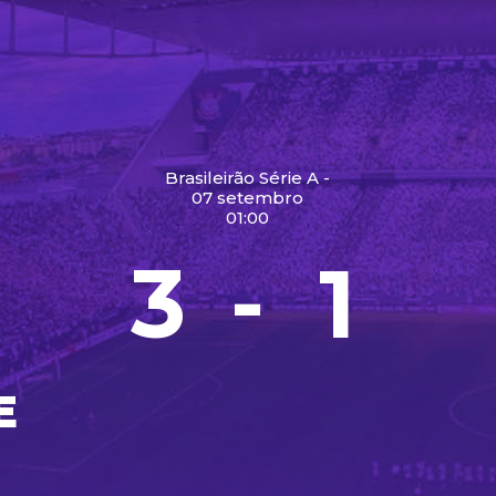
Brasileirão Série A -
07 setembro
01:00
3
1
-
E