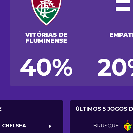
=
VITÓRIAS DE
EMPAT
FLUMINENSE
40%
20
E
ÚLTIMOS 5 JOGOS 
CHELSEA
BRUSQUE
>