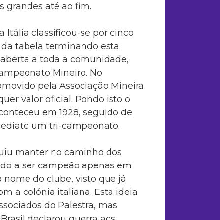
s grandes até ao fim.
Itália classificou-se por cinco
 da tabela terminando esta
aberta a toda a comunidade,
Campeonato Mineiro. No
omovido pela Associação Mineira
uer valor oficial. Pondo isto o
a aconteceu em 1928, seguido de
mediato um tri-campeonato.
guiu manter no caminho dos
tando a ser campeão apenas em
o nome do clube, visto que já
m a colónia italiana. Esta ideia
ssociados do Palestra, mas
Brasil declarou guerra aos