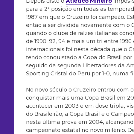
Depois disto o
Atlético Mineiro
impôs-s
para a 2ª posição em todas as temporada
1987 em que o Cruzeiro foi campeão. Est
então a ser dividida novamente com o 
quando o clube de raízes italianas con
de 1990, 92, 94 e mais um tri entre 1996 
internacionais foi nesta década que o C
tendo conquistado a Copa do Brasil por 
seguido da segunda Libertadores da Am
Sporting Cristal do Peru por 1-0, numa f
No novo século o Cruzeiro entrou com o
conquistar mais uma Copa Brasil em 200
acontecer em 2003 e em dose tripla, vis
do Brasileirão, a Copa Brasil e o Campeo
nesta última prova em 2004, alcançando
campeonato estatal no novo milénio. De