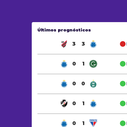
Últimos prognósticos
3
3
0
1
0
0
0
1
0
1