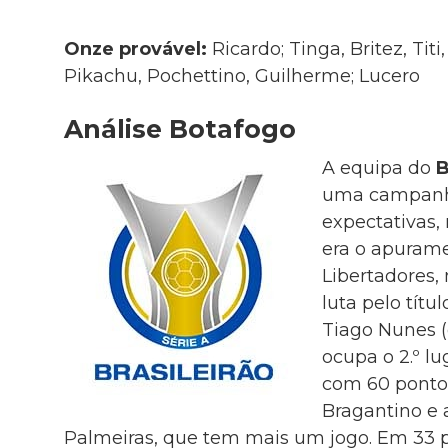
Onze provável:
Ricardo; Tinga, Britez, Tit
Pikachu, Pochettino, Guilherme; Lucero
Análise Botafogo
A equipa do
B
uma campanh
expectativas,
era o apurame
Libertadores,
luta pelo títu
Tiago Nunes (
ocupa o 2.º lu
com 60 ponto
Bragantino e 
Palmeiras, que tem mais um jogo. Em 33 p