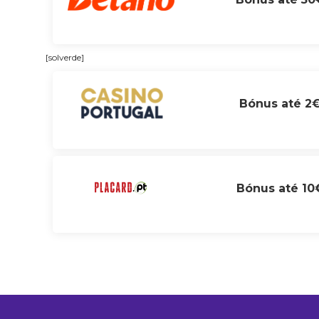
[solverde]
Bónus até 2
Bónus até 10