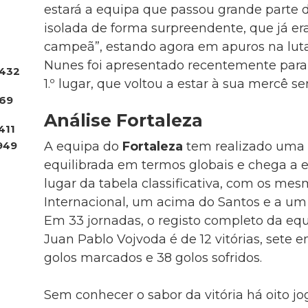
estará a equipa que passou grande parte
isolada de forma surpreendente, que já era
campeã”, estando agora em apuros na luta 
Nunes foi apresentado recentemente para 
432
1.º lugar, que voltou a estar à sua mercê s
.69
Análise Fortaleza
411
949
A equipa do
Fortaleza
tem realizado uma
equilibrada em termos globais e chega a es
lugar da tabela classificativa, com os me
Internacional, um acima do Santos e a um 
Em 33 jornadas, o registo completo da equ
Juan Pablo Vojvoda é de 12 vitórias, sete 
golos marcados e 38 golos sofridos.
Sem conhecer o sabor da vitória há oito jo