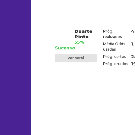
Duarte
4
Próg.
Pinto
realizados
55%
1
Média Odds
Sucesso
usadas
2
Próg. certos
Ver perfil
1
Próg. errados