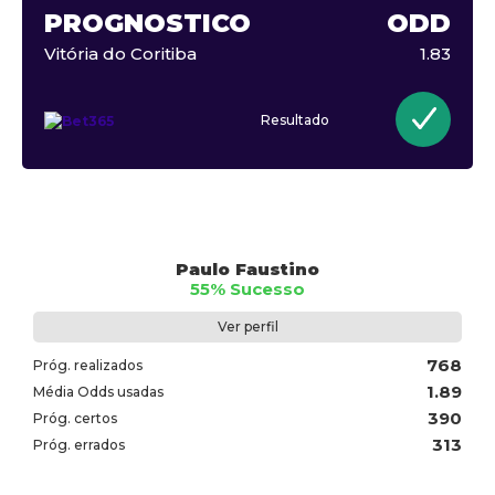
PROGNÓSTICO
ODD
Vitória do Coritiba
1.83
Resultado
Paulo Faustino
55% Sucesso
Ver perfil
768
Próg. realizados
1.89
Média Odds usadas
390
Próg. certos
313
Próg. errados