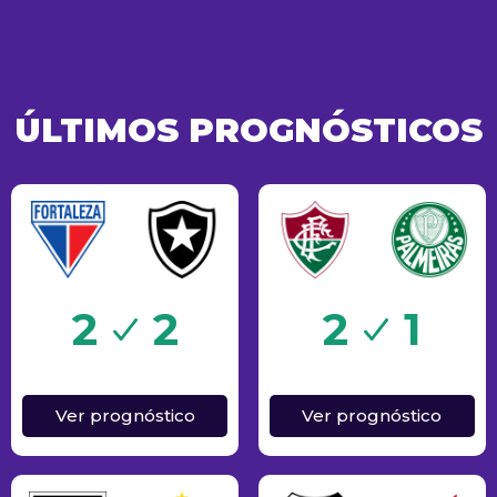
ÚLTIMOS PROGNÓSTICOS
Sucesso
2
2
2
1
Ver prognóstico
Ver prognóstico