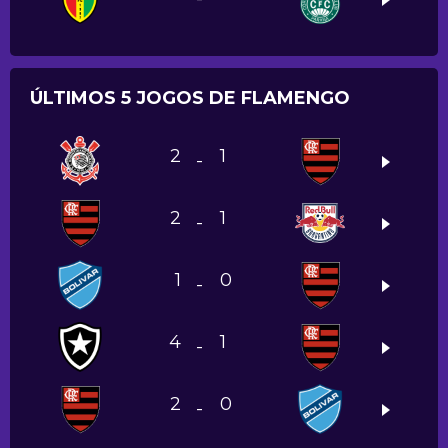
ÚLTIMOS 5 JOGOS DE FLAMENGO
2
1
-
2
1
-
1
0
-
4
1
-
2
0
-