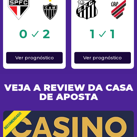
Sucesso
0
2
1
1
Ver prognóstico
Ver prognóstico
VEJA A REVIEW DA CASA
DE APOSTA