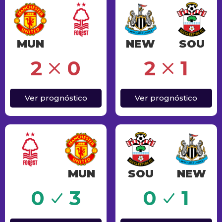
MUN
NEW
SOU
Erro
2
0
2
1
Ver prognóstico
Ver prognóstico
MUN
SOU
NEW
Sucesso
0
3
0
1