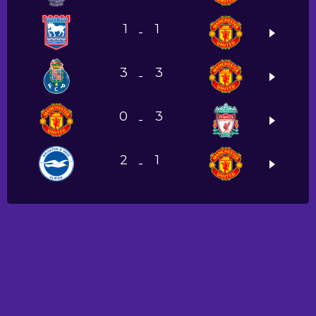
1
1
-
3
3
-
0
3
-
2
1
-