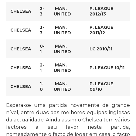
2-
MAN.
P. LEAGUE
CHELSEA
3
UNITED
2012/13
3-
MAN.
P. LEAGUE
CHELSEA
3
UNITED
2011/12
0-
MAN.
CHELSEA
LC 2010/11
1
UNITED
2-
MAN.
CHELSEA
P. LEAGUE 10/11
1
UNITED
1-
MAN.
P. LEAGUE
CHELSEA
0
UNITED
09/10
Espera-se uma partida novamente de grande
nível, entre duas das melhores equipas inglesas
da actualidade. Ainda assim o Chelsea tem vários
factores a seu favor nesta partida,
nomeadamente o facto de jogar em casa, o facto