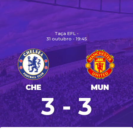
Taça EFL -
31 outubro - 19:45
CHE
MUN
3 - 3