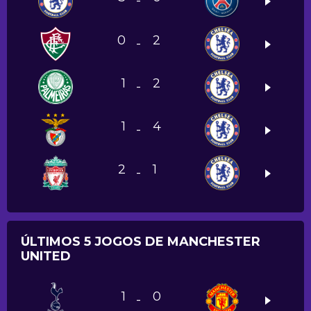
-
0
2
-
1
2
-
1
4
-
2
1
-
ÚLTIMOS 5 JOGOS DE MANCHESTER
UNITED
1
0
-