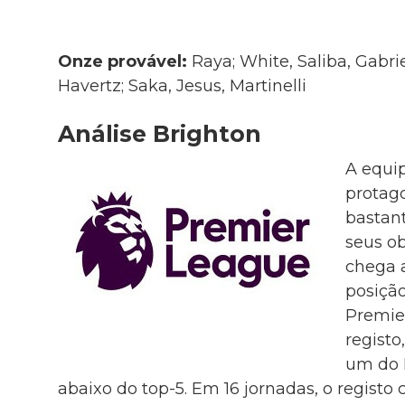
Onze provável:
Raya; White, Saliba, Gabri
Havertz; Saka, Jesus, Martinelli
Análise Brighton
A equi
protag
bastant
seus ob
chega a
posição
Premie
registo
um do 
abaixo do top-5. Em 16 jornadas, o registo