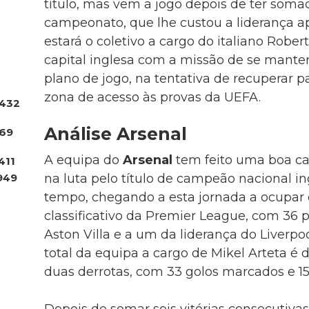
título, mas vem a jogo depois de ter som
campeonato, que lhe custou a liderança ap
estará o coletivo a cargo do italiano Robert
capital inglesa com a missão de se manter 
plano de jogo, na tentativa de recuperar p
zona de acesso às provas da UEFA.
432
Análise Arsenal
.69
A equipa do
Arsenal
tem feito uma boa c
411
949
na luta pelo título de campeão nacional i
tempo, chegando a esta jornada a ocupar o
classificativo da Premier League, com 36 
Aston Villa e a um da liderança do Liverpoo
total da equipa a cargo de Mikel Arteta é de
duas derrotas, com 33 golos marcados e 15 