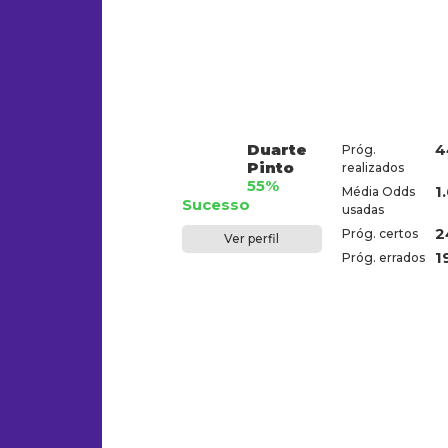
Duarte
4
Próg.
Pinto
realizados
55%
1
Média Odds
Sucesso
usadas
2
Próg. certos
Ver perfil
1
Próg. errados