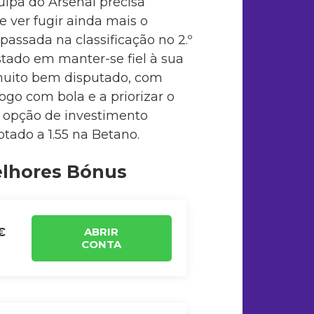
uipa do Arsenal precisa
 ver fugir ainda mais o
apassada na classificação no 2.º
stado em manter-se fiel à sua
muito bem disputado, com
ogo com bola e a priorizar o
 opção de investimento
otado a 1.55 na Betano.
elhores Bónus
ABRIR
€
CONTA