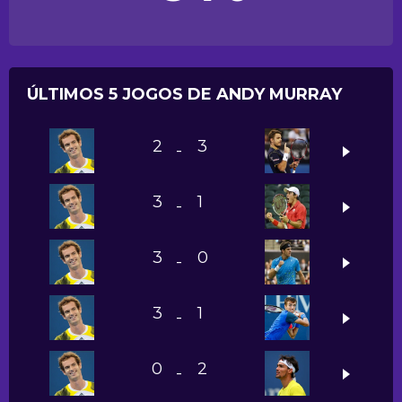
ÚLTIMOS 5 JOGOS DE ANDY MURRAY
2
3
-
3
1
-
3
0
-
3
1
-
0
2
-