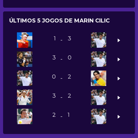
ÚLTIMOS 5 JOGOS DE MARIN CILIC
1
3
-
3
0
-
0
2
-
3
2
-
2
1
-