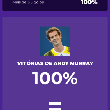
100%
Mais de 3.5 golos
VITÓRIAS DE ANDY MURRAY
100%
=