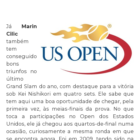
Já
Marin
Cilic
também
tem
conseguido
bons
triunfos no
último
Grand Slam do ano, com destaque para a vitória
sob Kei Nishikori em quatro sets. Ele sabe que
tem aqui uma boa oportunidade de chegar, pela
primeira vez, às meias-finais da prova. No que
toca a participações no Open dos Estados
Unidos, ele já chegou aos quartos-de-final numa
ocasião, curiosamente a mesma ronda em que
se encontra agora. Foi em 2009, tendo sido na