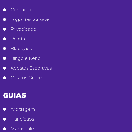
Contactos
Jogo Responsável
Privacidade
Roleta
Blackjack
Bingo e Keno
Apostas Esportivas
Casinos Online
GUIAS
Arbitragem
Handicaps
Martingale