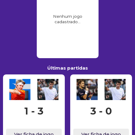
Nenhum jogo
cadastrado...
Últimas partidas
1 - 3
3 - 0
Ver ficha de jogo
Ver ficha de jogo