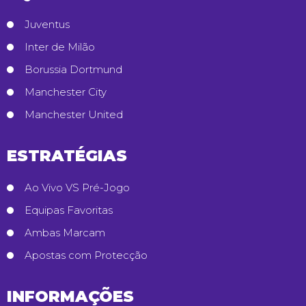
Juventus
Inter de Milão
Borussia Dortmund
Manchester City
Manchester United
ESTRATÉGIAS
Ao Vivo VS Pré-Jogo
Equipas Favoritas
Ambas Marcam
Apostas com Protecção
INFORMAÇÕES