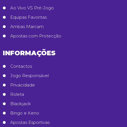
Ao Vivo VS Pré-Jogo
Equipas Favoritas
Ambas Marcam
Apostas com Protecção
INFORMAÇÕES
Contactos
Jogo Responsável
Privacidade
Roleta
Blackjack
Bingo e Keno
Apostas Esportivas