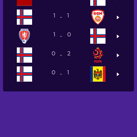
1
1
-
1
0
-
0
2
-
0
1
-