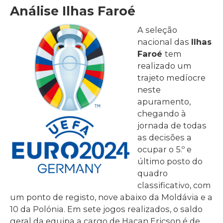
Análise Ilhas Faroé
A seleção
nacional das
Ilhas
Faroé
tem
realizado um
trajeto medíocre
neste
apuramento,
chegando à
jornada de todas
as decisões a
ocupar o 5.º e
último posto do
quadro
classificativo, com
um ponto de registo, nove abaixo da Moldávia e a
10 da Polónia. Em sete jogos realizados, o saldo
geral da equipa a cargo de Hacan Ericson é de