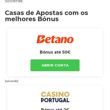
Solverde.
Casas de Apostas com os
melhores Bónus
Bónus até 50€
ABRIR CONTA
[solverde]
Bónus até 2€