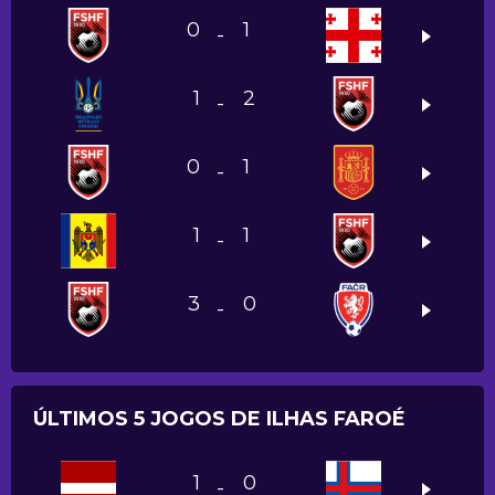
0
1
-
1
2
-
0
1
-
1
1
-
3
0
-
ÚLTIMOS 5 JOGOS DE ILHAS FAROÉ
1
0
-