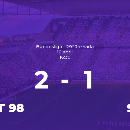
Bundesliga - 29ª Jornada
16 abril
16:30
2
1
-
T 98