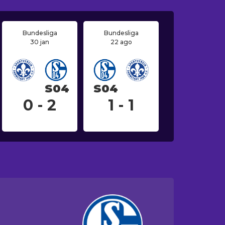
Bundesliga
Bundesliga
30 jan
22 ago
S04
S04
0 - 2
1 - 1