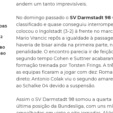
andem um tanto imprevisíveis.
No domingo passado o
SV Darmstadt 98
classificado e quase conseguiu interromper
085
colocou o Ingolstadt (3-2) à frente no ma
.2
Mario Vrancic repôs a igualdade à passag
haveria de bisar ainda na primeira parte,
80
penalidade. O encontro parecia ir de feiçã
180
segundo tempo Cohen e Suttner acabaram
formação treinada por Torsten Frings. A 
as equipas ficaram a jogar com dez: Roma
direto; Antonio Colak viu o segundo amarel
ao Schalke 04 devido a suspensão.
Assim o SV Darmstadt 98 somou a quarta d
última posição da Bundesliga, com uns mí
amealhados em vinte e oito jornadas. Aliás