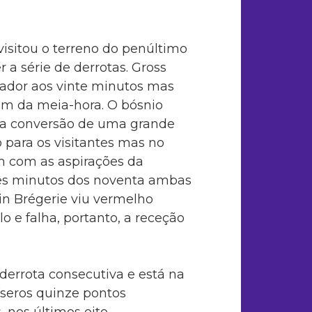
visitou o terreno do penúltimo
 a série de derrotas. Gross
rcador aos vinte minutos mas
em da meia-hora. O bósnio
 na conversão de uma grande
o para os visitantes mas no
 com as aspirações da
três minutos dos noventa ambas
in Brégerie viu vermelho
o e falha, portanto, a receção
errota consecutiva e está na
seros quinze pontos
, nos últimos oito