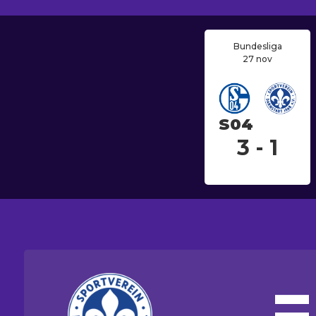
Bundesliga
27 nov
S04
3 - 1
=