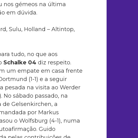
ou nos gémeos na última
ão em dúvida.
d, Sulu, Holland – Altintop,
para tudo, no
que aos
do
Schalke 04
diz respeito.
m um empate em casa frente
Dortmund (1-1) e a seguir
a pesada na visita ao Werder
. No sábado passado, na
a de Gelsenkirchen, a
omandada por Markus
rasou o Wolfsburg (4-1), numa
utoafirmação. Guido
da pelas contribuições de