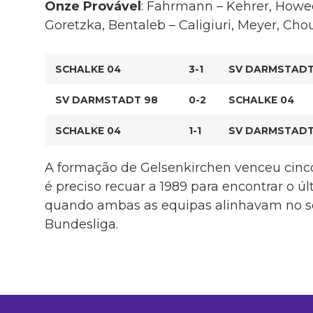
Onze Provável
: Fahrmann – Kehrer, Howed
Goretzka, Bentaleb – Caligiuri, Meyer, Cho
SCHALKE 04
3-1
SV DARMSTADT
SV DARMSTADT 98
0-2
SCHALKE 04
SCHALKE 04
1-1
SV DARMSTADT
A formação de Gelsenkirchen venceu cinco
é preciso recuar a 1989 para encontrar o ú
quando ambas as equipas alinhavam no s
Bundesliga.