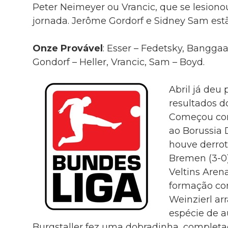
Peter Neimeyer ou Vrancic, que se lesion
jornada. Jerôme Gordorf e Sidney Sam est
Onze Provável
: Esser – Fedetsky, Banggaar
Gondorf – Heller, Vrancic, Sam – Boyd.
Abril já deu 
resultados 
Começou co
ao Borussia 
houve derrot
Bremen (3-0)
Veltins Aren
formação c
Weinzierl ar
espécie de a
Burgstaller fez uma dobradinha, completa