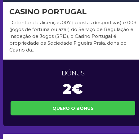
CASINO PORTUGAL
Detentor das licenças 007 (apostas desportivas) e 009
(jogos de fortuna ou azar) do Serviço de Regulação e
Inspeção de Jogos (SRIJ), o Casino Portugal é
propriedade da Sociedade Figueira Praia, dona do
Casino da…
BÓNUS
2€
QUERO O BÔNUS