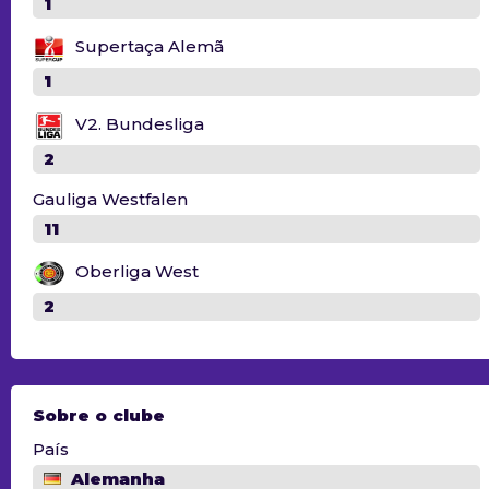
1
Supertaça Alemã
1
V2. Bundesliga
2
Gauliga Westfalen
11
Oberliga West
2
Sobre o clube
País
Alemanha