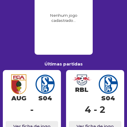
Nenhum jogo
cadastrado...
Últimas partidas
RBL
AUG
S04
S04
-
4 - 2
Ver ficha de jogo
Ver ficha de jogo