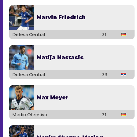
Marvin Friedrich
Defesa Central
31
Matija Nastasic
Defesa Central
33
Max Meyer
Médio Ofensivo
31