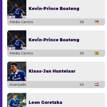
Kevin-Prince Boateng
Médio Centro
39
Kevin-Prince Boateng
Médio Centro
39
Klaas-Jan Huntelaar
Avançado
43
Leon Goretzka