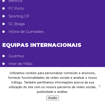
Benfica
FC Porto
Sporting CP
SC Braga
Vitória de Guimarães
EQUIPAS INTERNACIONAIS
Juventus
Inter de Milão
Borussia Dortmund
Utilizamos cookies para personalizar conteúdo e anúncios,
fornecer funcionalidades de redes sociais e analisar o nosso
Manchester City
tráfego. Também partilhamos informações acerca da sua
Manchester United
utilização do site com os nossos parceiros de redes sociais,
publicidade e análise.
Aceito
ESTRATÉGIAS