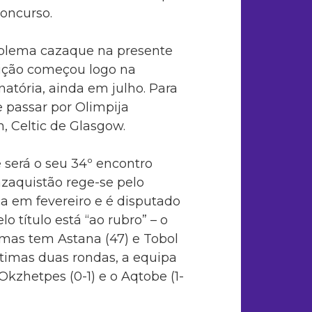
oncurso.
blema cazaque na presente
ição começou logo na
natória, ainda em julho. Para
ue passar por Olimpija
m, Celtic de Glasgow.
 será o seu 34º encontro
zaquistão rege-se pelo
ca em fevereiro e é disputado
o título está “ao rubro” – o
 mas tem Astana (47) e Tobol
ltimas duas rondas, a equipa
kzhetpes (0-1) e o Aqtobe (1-