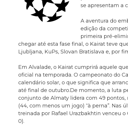
se apresentam a c
A aventura do em
edição da compet
primeira pré-elimi
chegar até esta fase final, o Kairat teve q
Ljubljana, KuPs, Slovan Bratislava e, por fi
Em Alvalade, o Kairat cumprirá aquele que
oficial na temporada. O campeonato do Ca
calendário solar, o que significa que arran
até final de outubro.De momento, a luta pel
conjunto de Almaty lidera com 49 pontos,
(44, com menos um jogo) “à perna”. Nas ú
treinada por Rafael Urazbakhtin venceu o O
0).