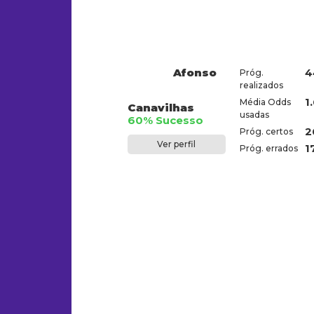
Afonso
4
Próg.
realizados
1
Média Odds
Canavilhas
usadas
60% Sucesso
2
Próg. certos
Ver perfil
1
Próg. errados