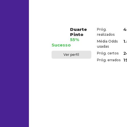
Duarte
4
Próg.
Pinto
realizados
55%
1
Média Odds
Sucesso
usadas
2
Próg. certos
Ver perfil
1
Próg. errados