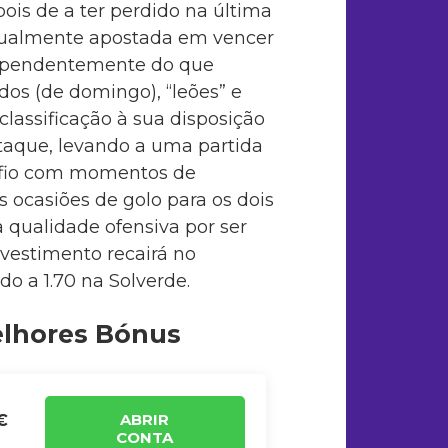
epois de a ter perdido na última
gualmente apostada em vencer
ndependentemente do que
ados (de domingo), “leões” e
lassificação à sua disposição
taque, levando a uma partida
afio com momentos de
 ocasiões de golo para os dois
 qualidade ofensiva por ser
nvestimento recairá no
 a 1.70 na Solverde.
elhores Bónus
ABRIR
€
CONTA