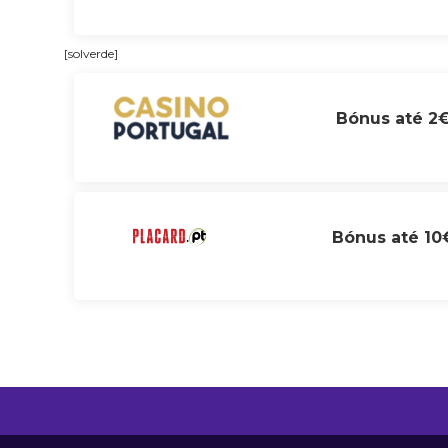
[solverde]
Bónus até 2
Bónus até 10