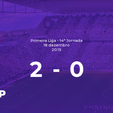
Primeira Liga - 14ª Jornada
18 dezembro
20:15
2
0
-
P