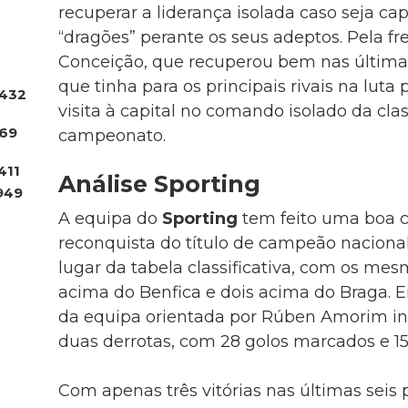
recuperar a liderança isolada caso seja ca
“dragões” perante os seus adeptos. Pela fr
Conceição, que recuperou bem nas última
que tinha para os principais rivais na luta 
432
visita à capital no comando isolado da clas
.69
campeonato.
411
Análise Sporting
949
A equipa do
Sporting
tem feito uma boa 
reconquista do título de campeão nacional e
lugar da tabela classificativa, com os me
acima do Benfica e dois acima do Braga. Em
da equipa orientada por Rúben Amorim inc
duas derrotas, com 28 golos marcados e 15 
Com apenas três vitórias nas últimas seis 