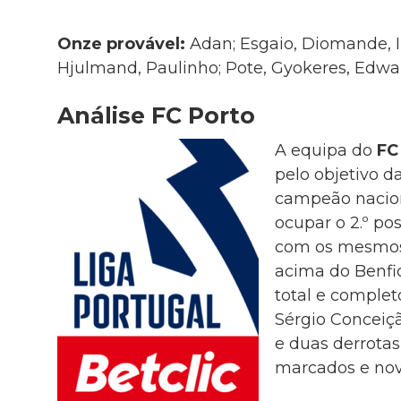
Onze provável:
Adan; Esgaio, Diomande, I
Hjulmand, Paulinho; Pote, Gyokeres, Edwa
Análise FC Porto
A equipa do
FC
pelo objetivo d
campeão nacion
ocupar o 2.º pos
com os mesmos 
acima do Benfic
total e complet
Sérgio Conceiçã
e duas derrotas
marcados e nove