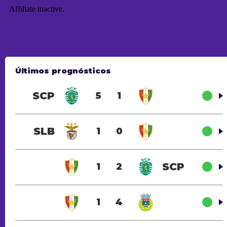
Últimos prognósticos
SCP
5
1
SLB
1
0
SCP
1
2
1
4