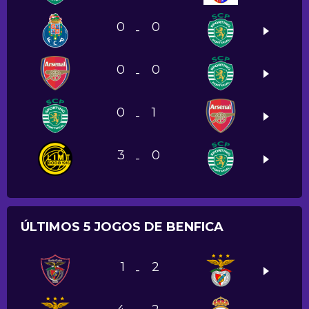
0
0
-
0
0
-
0
1
-
3
0
-
ÚLTIMOS 5 JOGOS DE BENFICA
1
2
-