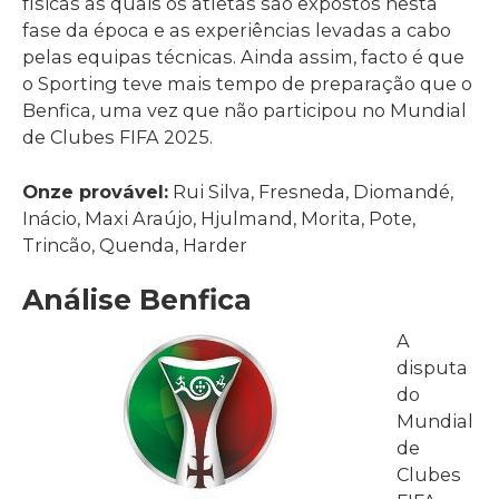
físicas às quais os atletas são expostos nesta
fase da época e as experiências levadas a cabo
pelas equipas técnicas. Ainda assim, facto é que
o Sporting teve mais tempo de preparação que o
Benfica, uma vez que não participou no Mundial
de Clubes FIFA 2025.
Onze provável:
Rui Silva, Fresneda, Diomandé,
Inácio, Maxi Araújo, Hjulmand, Morita, Pote,
Trincão, Quenda, Harder
Análise Benfica
A
disputa
do
Mundial
de
Clubes