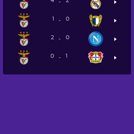
4
2
-
1
0
-
2
0
-
0
1
-