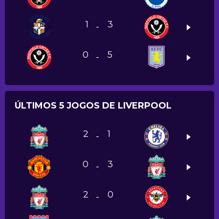
1
3
-
0
5
-
ÚLTIMOS 5 JOGOS DE LIVERPOOL
2
1
-
0
3
-
2
0
-