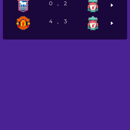
0
2
-
4
3
-