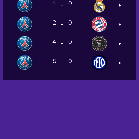
4
0
-
2
0
-
4
0
-
5
0
-