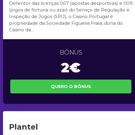
Detentor das licenças 007 (apostas desportivas) e 009
(jogos de fortuna ou azar) do Serviço de Regulação e
Inspeção de Jogos (SRIJ), o Casino Portugal é
propriedade da Sociedade Figueira Praia, dona do
Casino da…
BÓNUS
2€
QUERO O BÔNUS
Plantel