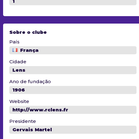
1
Sobre o clube
País
França
Cidade
Lens
Ano de fundação
1906
Website
http://www.rclens.fr
Presidente
Gervais Martel