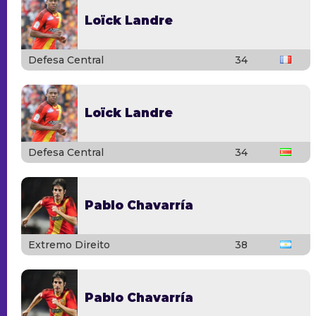
Loïck Landre
Defesa Central
34
Loïck Landre
Defesa Central
34
Pablo Chavarría
Extremo Direito
38
Pablo Chavarría