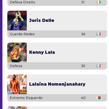
Defesa Direito
31
Joris Delle
Guarda-Redes
36
Kenny Lala
Defesa
35
Lalaina Nomenjanahary
Extremo Esquerdo
40