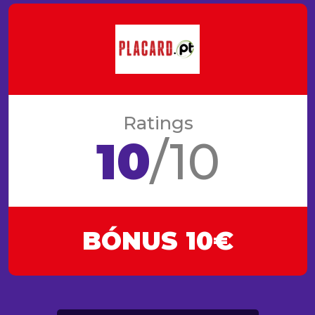
Ratings
10
/10
BÓNUS 10€