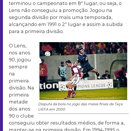
terminou o campeonato em 8º lugar, ou seja, o
Lens não conseguiu a promoção. Jogou na
segunda divisão por mais uma temporada,
alcançando em 1991 o 2º lugar e assim a subida
para a primeira divisão.
O Lens,
nos anos
90, jogou
sempre
na
primeira
divisão. Na
primeira
metade
Disputa da bola no jogo das meias finais da Taça
dos anos
UEFA em 2000
90 o clube
conseguiu obter resultados médios, de forma a,
manter-se na primeira divisão. Em 1994-1995 o