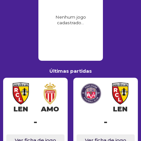
Nenhum jogo
cadastrado...
Últimas partidas
LEN
AMO
LEN
-
-
Ver ficha de jogo
Ver ficha de jogo