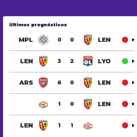
Últimos prognósticos
MPL
LEN
0
0
LEN
LYO
3
2
ARS
LEN
6
0
LEN
1
0
LEN
1
1