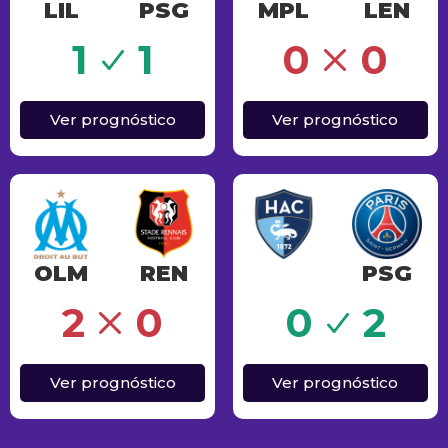
LIL
PSG
MPL
LEN
Erro
1
1
0
0
Ver prognóstico
Ver prognóstico
OLM
REN
PSG
Sucesso
2
0
0
2
Ver prognóstico
Ver prognóstico