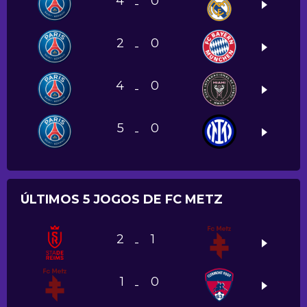
4
0
-
2
0
-
4
0
-
5
0
-
ÚLTIMOS 5 JOGOS DE FC METZ
2
1
-
1
0
-