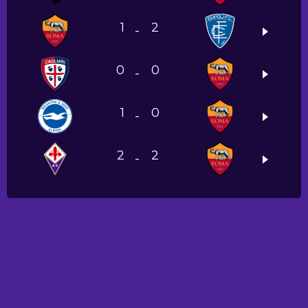
1
2
-
0
0
-
1
0
-
2
2
-