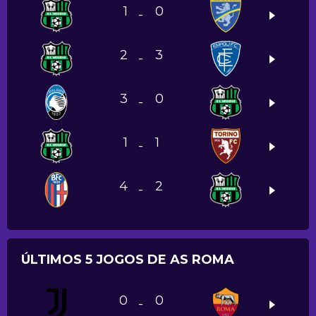
1
0
-
2
3
-
3
0
-
1
1
-
4
2
-
ÚLTIMOS 5 JOGOS DE AS ROMA
0
0
-