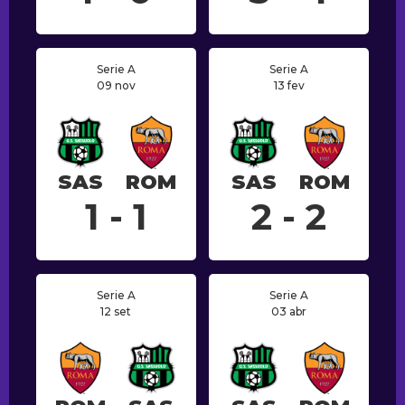
Serie A
Serie A
09 nov
13 fev
SAS
ROM
SAS
ROM
1 - 1
2 - 2
Serie A
Serie A
12 set
03 abr