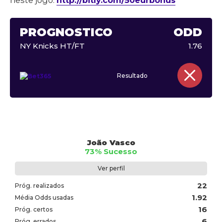
neste jogo:
http://bitly.com/50eurbonus
PROGNÓSTICO
ODD
NY Knicks HT/FT
1.76
Resultado
João Vasco
73% Sucesso
Ver perfil
22
Próg. realizados
1.92
Média Odds usadas
16
Próg. certos
6
Próg. errados