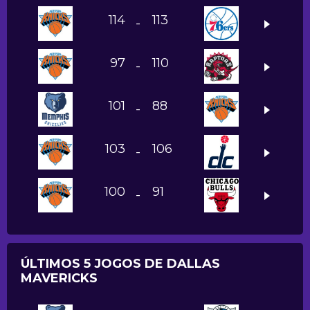
114
113
-
97
110
-
101
88
-
103
106
-
100
91
-
ÚLTIMOS 5 JOGOS DE DALLAS
MAVERICKS