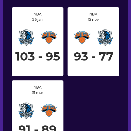
NBA
NBA
26 jan
15 nov
103 - 95
93 - 77
NBA
31 mar
91 - 89