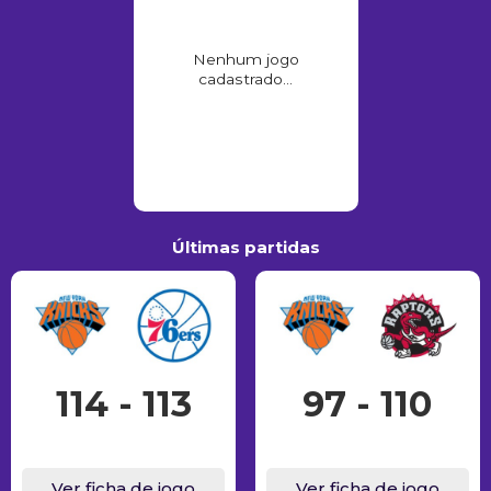
Nenhum jogo
cadastrado...
Últimas partidas
114 - 113
97 - 110
Ver ficha de jogo
Ver ficha de jogo