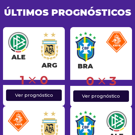
ÚLTIMOS PROGNÓSTICOS
ALE
ARG
BRA
Erro
1
0
0
3
Ver prognóstico
Ver prognóstico