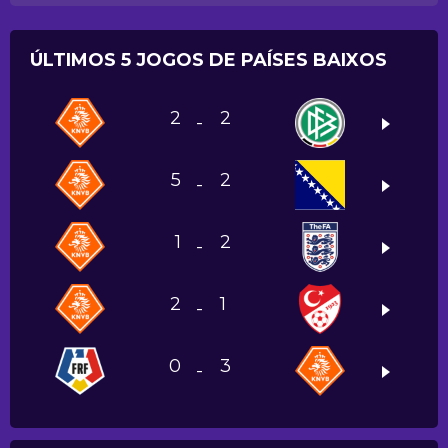
ÚLTIMOS 5 JOGOS DE PAÍSES BAIXOS
2
2
-
5
2
-
1
2
-
2
1
-
0
3
-