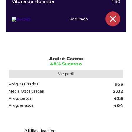
Vitória da Holanda
1.50
Resultado
André Carmo
48% Sucesso
Ver perfil
953
Próg. realizados
2.02
Média Odds usadas
428
Próg. certos
464
Próg. errados