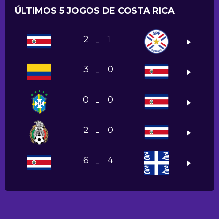
ÚLTIMOS 5 JOGOS DE COSTA RICA
2
1
-
3
0
-
0
0
-
2
0
-
6
4
-