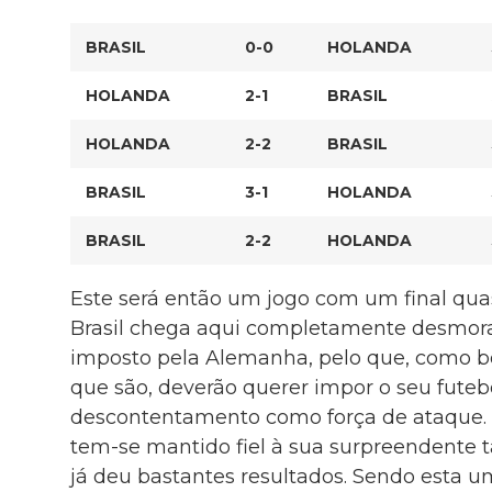
BRASIL
0-0
HOLANDA
HOLANDA
2-1
BRASIL
HOLANDA
2-2
BRASIL
BRASIL
3-1
HOLANDA
BRASIL
2-2
HOLANDA
Este será então um jogo com um final quas
Brasil chega aqui completamente desmora
imposto pela Alemanha, pelo que, como bo
que são, deverão querer impor o seu futebol
descontentamento como força de ataque. P
tem-se mantido fiel à sua surpreendente tá
já deu bastantes resultados. Sendo esta 