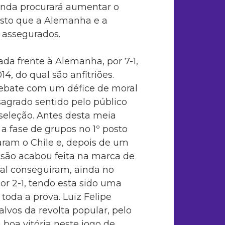
anda procurará aumentar o
isto que a Alemanha e a
s assegurados.
da frente à Alemanha, por 7-1,
4, do qual são anfitriões.
debate com um défice de moral
sagrado sentido pelo público
 seleção. Antes desta meia
r a fase de grupos no 1º posto
aram o Chile e, depois de um
isão acabou feita na marca de
nal conseguiram, ainda no
r 2-1, tendo esta sido uma
toda a prova. Luiz Felipe
vos da revolta popular, pelo
boa vitória neste jogo de