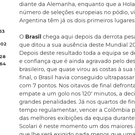
diante da Alemanha, enquanto que a Hol
número de seleções europeias no pódio, v
Argentina têm já os dois primeiros lugare
53
O
Brasil
chega aqui depois da derrota pesa
.02
que ditou a sua ausência deste Mundial 201
Depois deste resultado toda a equipa se 
28
e confiança que é ainda agravado pelo de
64
brasileiro, que quase virou as costas à sua
final, o Brasil havia conseguido ultrapassa
com 7 pontos. Nos oitavos de final defront
empate a um golo nos 120′ minutos, a dec
grandes penalidades. Já nos quartos de fi
tempo regulamentar, vencer a Colômbia po
das melhores exibições da equipa durante 
Scolari é neste momento um dos maiores al
que lhe será exigido nada menos que uma 