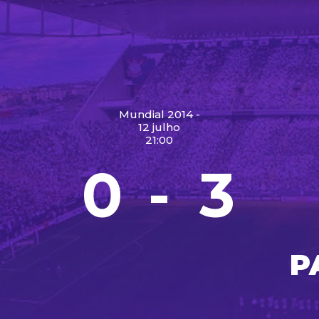
Mundial 2014 -
12 julho
21:00
0
3
-
P