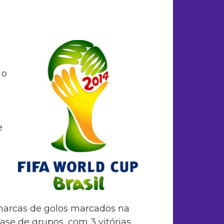
 o
e
marcas de golos marcados na
fase de grupos, com 3 vitórias