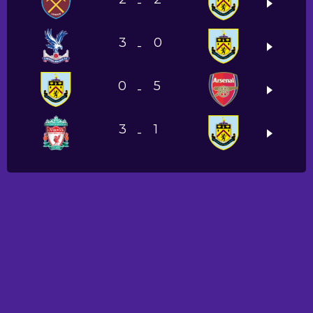
-
3
0
-
0
5
-
3
1
-