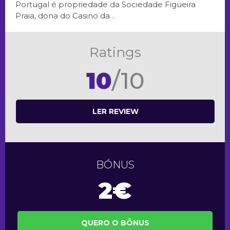
Portugal é propriedade da Sociedade Figueira
Praia, dona do Casino da…
Ratings
10
/10
LER REVIEW
BÓNUS
2€
QUERO O BÔNUS