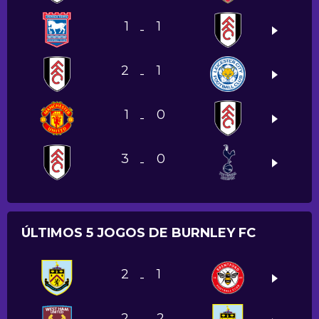
1
1
-
2
1
-
1
0
-
3
0
-
ÚLTIMOS 5 JOGOS DE BURNLEY FC
2
1
-
2
2