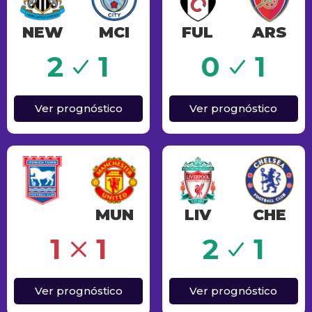
NEW
MCI
FUL
ARS
o
Sucesso
2
1
0
1
Ver prognóstico
Ver prognóstico
MUN
LIV
CHE
Sucesso
1
1
2
1
Ver prognóstico
Ver prognóstico