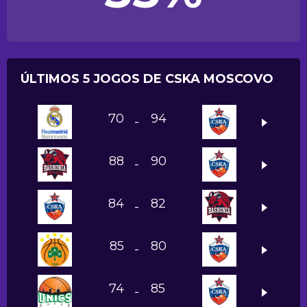
ÚLTIMOS 5 JOGOS DE CSKA MOSCOVO
70
94
-
88
90
-
84
82
-
85
80
-
74
85
-