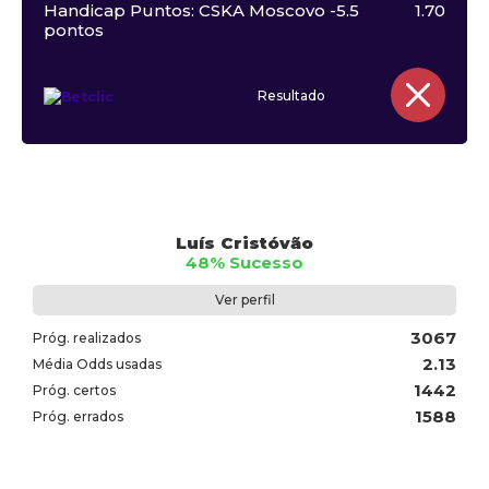
Handicap Puntos: CSKA Moscovo -5.5
1.70
pontos
Resultado
Luís Cristóvão
48% Sucesso
Ver perfil
3067
Próg. realizados
2.13
Média Odds usadas
1442
Próg. certos
1588
Próg. errados