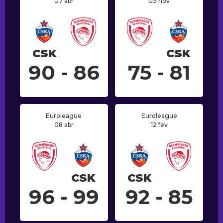
07 abr
03 nov
CSK
CSK
90 - 86
75 - 81
Euroleague
Euroleague
08 abr
12 fev
CSK
CSK
96 - 99
92 - 85