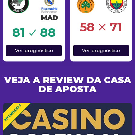
MAD
Erro
58
71
81
88
Ver prognóstico
Ver prognóstico
VEJA A REVIEW DA CASA
DE APOSTA