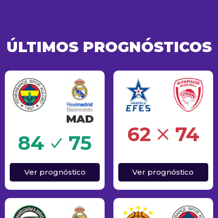
ÚLTIMOS PROGNÓSTICOS
MAD
Erro
62
74
o
84
75
Ver prognóstico
Ver prognóstico