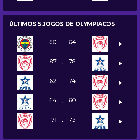
ÚLTIMOS 5 JOGOS DE OLYMPIACOS
80
64
-
87
78
-
62
74
-
64
60
-
71
73
-