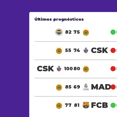
Últimos prognósticos
82
75
CSK
55
74
CSK
100
80
MAD
85
69
FCB
77
81