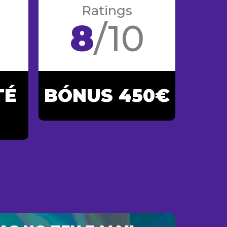
Ratings
8
/10
TÉ
BÓNUS 450€
B