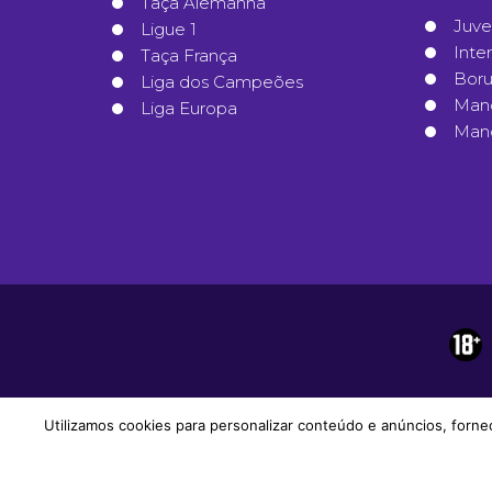
Taça Alemanha
Juve
Ligue 1
Inte
Taça França
Boru
Liga dos Campeões
Manc
Liga Europa
Manc
Utilizamos cookies para personalizar conteúdo e anúncios, forne
© 2008-2026
Apostas Desportivas
.
Todos os Direitos Reservados.