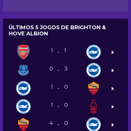
ÚLTIMOS 5 JOGOS DE BRIGHTON &
HOVE ALBION
1
1
-
0
3
-
1
0
-
1
0
-
4
0
-