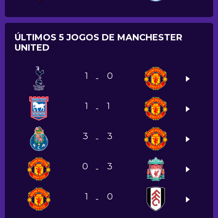
ÚLTIMOS 5 JOGOS DE MANCHESTER
UNITED
1
0
-
1
1
-
3
3
-
0
3
-
1
0
-