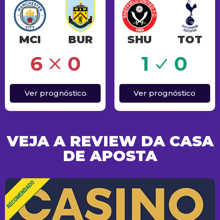
MCI
BUR
SHU
TOT
Sucesso
6
0
1
0
Ver prognóstico
Ver prognóstico
VEJA A REVIEW DA CASA
DE APOSTA