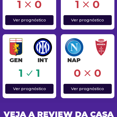
Erro
1
0
1
0
Ver prognóstico
Ver prognóstico
GEN
INT
NAP
Erro
1
1
0
0
Ver prognóstico
Ver prognóstico
VEJA A REVIEW DA CASA