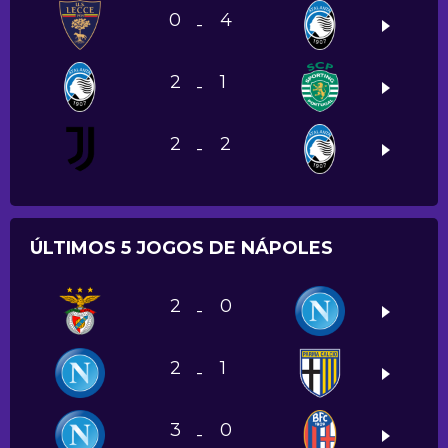
0
4
-
2
1
-
2
2
-
ÚLTIMOS 5 JOGOS DE NÁPOLES
2
0
-
2
1
-
3
0
-