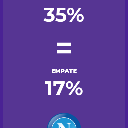
35%
=
EMPATE
17%