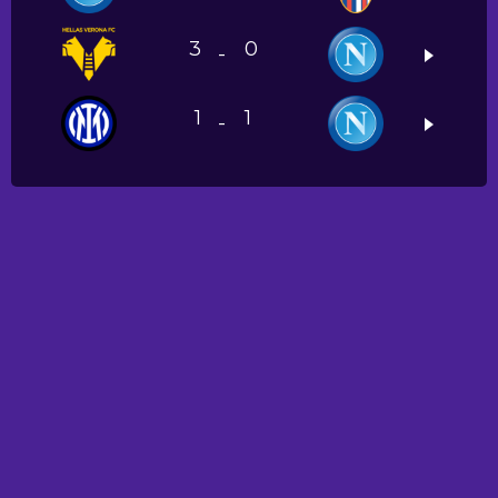
3
0
-
1
1
-