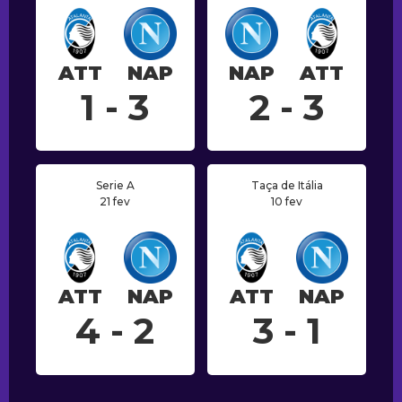
ATT
NAP
NAP
ATT
1 - 3
2 - 3
Serie A
Taça de Itália
21 fev
10 fev
ATT
NAP
ATT
NAP
4 - 2
3 - 1