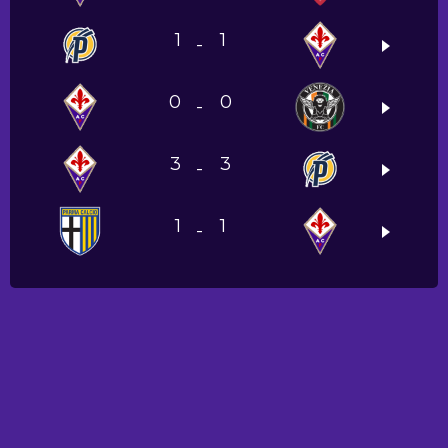
1
1
-
0
0
-
3
3
-
1
1
-