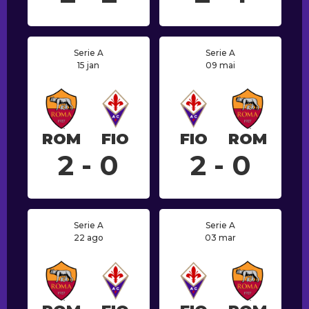
Serie A
Serie A
15 jan
09 mai
ROM
FIO
FIO
ROM
2 - 0
2 - 0
Serie A
Serie A
22 ago
03 mar