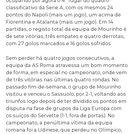
ocupando por agora o 4.º lugar do quadro
classificativo da Serie A, com os mesmos 24
pontos do Napoli (mais um jogo), um acima de
Fiorentina e Atalanta (mais um jogo). Em 14
partidas, o registo total da equipa de Mourinho é
de sete vitórias, três empates e quatro derrotas,
com 27 golos marcados e 16 golos sofridos.
Sem perder há quatro jogos consecutivos, a
equipa da AS Roma atravessa um bom momento
de forma, em especial no campeonato, onde vem
de três vitórias nas últimas quatro rondas. No
passado fim-de-semana, o grupo de Mourinho
visitou e venceu o Sassuolo, por 2-1, voltando aos
triunfos logo depois de ter dividido os pontos em
disputa na fase de grupos da Liga Europa com
os suíços do Servette (1-1, fora de portas). No
campeonato, a penúltima vítima da equipa
romana foi a Udinese, que perdeu no Olímpico,