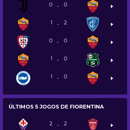
0
0
-
1
2
-
0
0
-
1
0
-
1
0
-
ÚLTIMOS 5 JOGOS DE FIORENTINA
2
2
-