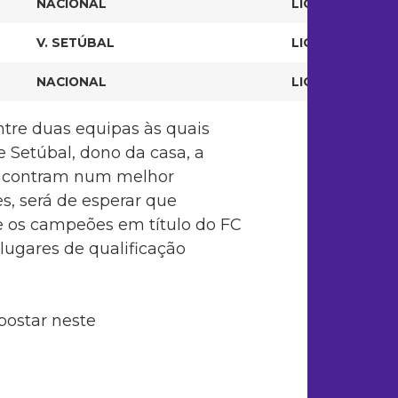
NACIONAL
LIGA ZON SAGRE
V. SETÚBAL
LIGA ZON SAGRE
NACIONAL
LIGA SAGRES 09
ntre duas equipas às quais
e Setúbal, dono da casa, a
 encontram num melhor
s, será de esperar que
e os campeões em título do FC
lugares de qualificação
postar neste