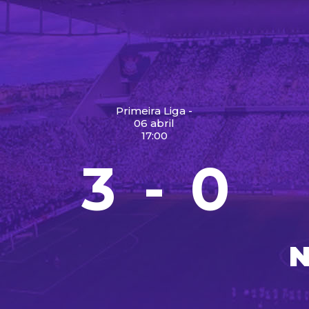
Primeira Liga -
06 abril
17:00
3
0
-
E
N