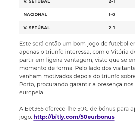
V. SETÚBAL
2-1
NACIONAL
1-0
V. SETÚBAL
2-1
Este será então um bom jogo de futebol e
apenas o triunfo interessa, com o Vitória d
partir em ligeira vantagem, visto que se
momento de forma. Pelo lado dos visitante
venham motivados depois do triunfo sobr
Porto, procurando garantir a presença nos 
europeia.
A Bet365 oferece-lhe 50€ de bónus para a
jogo:
http://bitly.com/50eurbonus