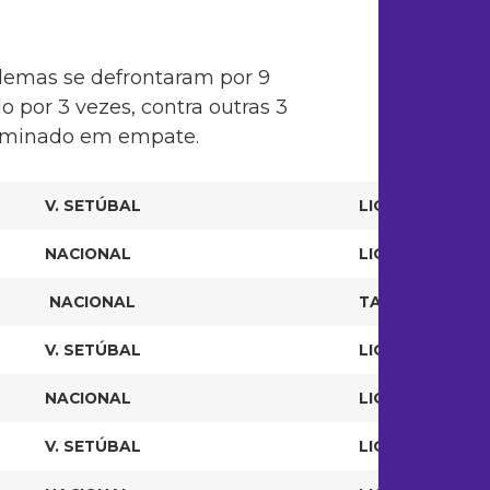
blemas se defrontaram por 9
o por 3 vezes, contra outras 3
terminado em empate.
V. SETÚBAL
LIGA ZON SAGRE
NACIONAL
LIGA ZON SAGRE
NACIONAL
TAÇA DA LIGA 2
V. SETÚBAL
LIGA ZON SAGRE
NACIONAL
LIGA ZON SAGRE
V. SETÚBAL
LIGA ZON SAGRE