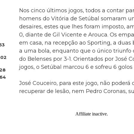
Nos cinco últimos jogos, todos a contar pa
homens do Vitória de Setúbal somaram um 
desaires, estes que lhes foram imposto, a
0, diante de Gil Vicente e Arouca. Os em
em casa, na recepção ao Sporting, a duas bo
53
a uma bola, enquanto que o único triunfo d
.02
do Belenses por 3-1. Orientados por José C
jogos, o Setúbal marcou 6 e sofreu 6 golos 
28
64
José Couceiro, para este jogo, não poder
recuperar de lesão, nem Pedro Coronas, s