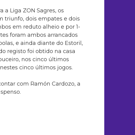
ra a Liga ZON Sagres, os
triunfo, dois empates e dois
mbos em reduto alheio e por 1-
pates foram ambos arrancados
las, e ainda diante do Estoril,
o registo foi obtido na casa
ouceiro, nos cinco últimos
nestes cinco últimos jogos.
á contar com Ramón Cardozo, a
uspenso.