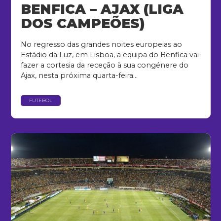
BENFICA – AJAX (LIGA
DOS CAMPEÕES)
No regresso das grandes noites europeias ao
Estádio da Luz, em Lisboa, a equipa do Benfica vai
fazer a cortesia da receção à sua congénere do
Ajax, nesta próxima quarta-feira...
FUTEBOL