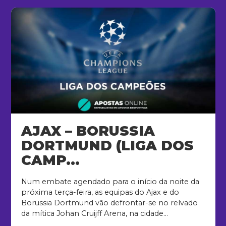
AJAX – BORUSSIA
DORTMUND (LIGA DOS
CAMP...
Num embate agendado para o início da noite da
próxima terça-feira, as equipas do Ajax e do
Borussia Dortmund vão defrontar-se no relvado
da mítica Johan Cruijff Arena, na cidade...