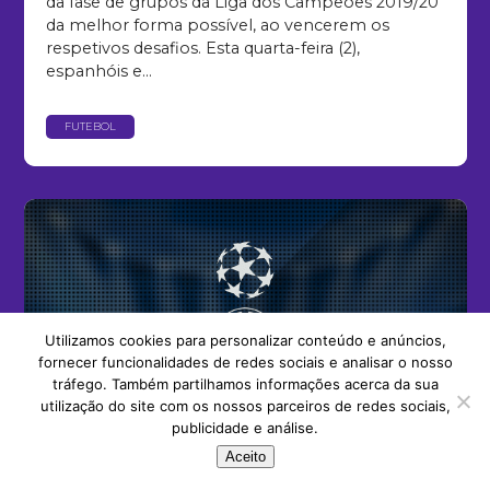
da fase de grupos da Liga dos Campeões 2019/20
da melhor forma possível, ao vencerem os
respetivos desafios. Esta quarta-feira (2),
espanhóis e...
FUTEBOL
Utilizamos cookies para personalizar conteúdo e anúncios,
fornecer funcionalidades de redes sociais e analisar o nosso
tráfego. Também partilhamos informações acerca da sua
utilização do site com os nossos parceiros de redes sociais,
publicidade e análise.
Aceito
AJAX – LILLE (LIGA DOS