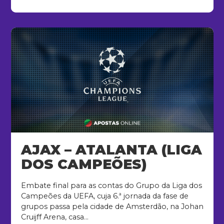
AJAX – ATALANTA (LIGA
DOS CAMPEÕES)
Embate final para as contas do Grupo da Liga dos
Campeões da UEFA, cuja 6.ª jornada da fase de
grupos passa pela cidade de Amsterdão, na Johan
Cruijff Arena, casa...