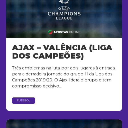
AJAX – VALÊNCIA (LIGA
DOS CAMPEÕES)
Três emblemas na luta por dois lugares à entrada
para a derradeira jornada do grupo H da Liga dos
Campeões 2019/20. O Ajax lidera o grupo e tem
compromisso decisivo...
FUTEBOL