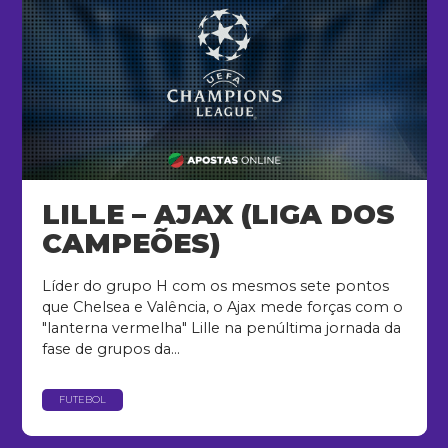
LILLE – AJAX (LIGA DOS
CAMPEÕES)
Líder do grupo H com os mesmos sete pontos
que Chelsea e Valência, o Ajax mede forças com o
"lanterna vermelha" Lille na penúltima jornada da
fase de grupos da...
FUTEBOL