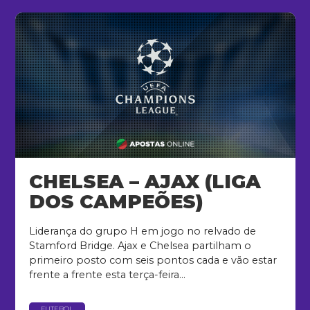
CHELSEA – AJAX (LIGA
DOS CAMPEÕES)
Liderança do grupo H em jogo no relvado de
Stamford Bridge. Ajax e Chelsea partilham o
primeiro posto com seis pontos cada e vão estar
frente a frente esta terça-feira...
FUTEBOL