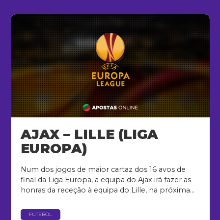
AJAX – LILLE (LIGA
EUROPA)
Num dos jogos de maior cartaz dos 16 avos de
final da Liga Europa, a equipa do Ajax irá fazer as
honras da receção à equipa do Lille, na próxima...
FUTEBOL