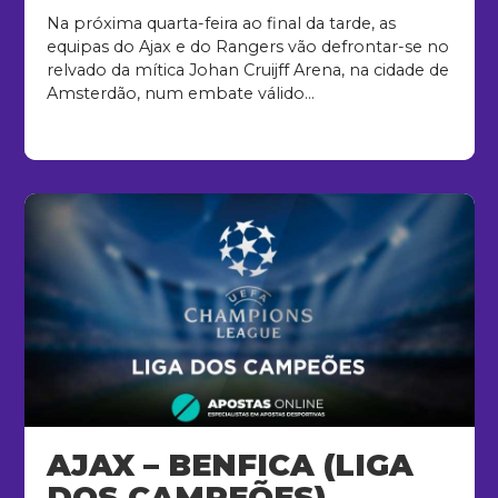
Na próxima quarta-feira ao final da tarde, as
equipas do Ajax e do Rangers vão defrontar-se no
relvado da mítica Johan Cruijff Arena, na cidade de
Amsterdão, num embate válido...
AJAX – BENFICA (LIGA
DOS CAMPEÕES)