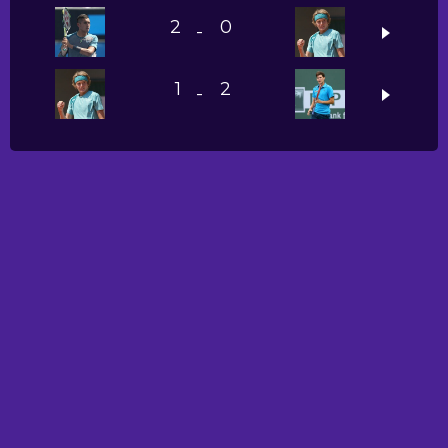
2
0
-
1
2
-