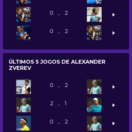
0
2
-
0
2
-
ÚLTIMOS 5 JOGOS DE ALEXANDER
ZVEREV
0
2
-
2
1
-
0
2
-