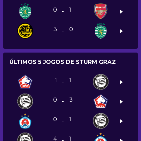
0
1
-
3
0
-
ÚLTIMOS 5 JOGOS DE STURM GRAZ
1
1
-
0
3
-
0
1
-
4
1
-