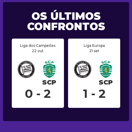
OS ÚLTIMOS
CONFRONTOS
Liga dos Campeões
Liga Europa
22 out
21 set
SCP
SCP
0 - 2
1 - 2