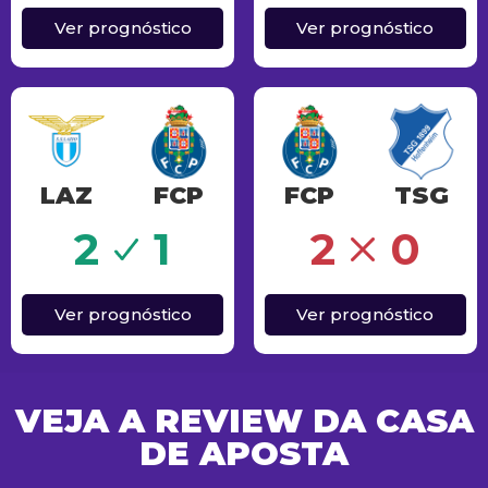
Ver prognóstico
Ver prognóstico
LAZ
FCP
FCP
TSG
o
Erro
2
1
2
0
Ver prognóstico
Ver prognóstico
VEJA A REVIEW DA CASA
DE APOSTA