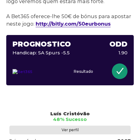
logo veremos quem estará mais forte.
A Bet365 oferece-lhe 50€ de bónus para apostar
neste jogo:
http://bitly.com/50eurbonus
PROGNÓSTICO
ODD
Handicap: SA Spurs -5.5
1.90
Resultado
Luís Cristóvão
48% Sucesso
Ver perfil