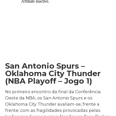
San Antonio Spurs –
Oklahoma City Thunder
(NBA Playoff – Jogo 1)
No primeiro encontro da final da Conferência
Oeste da NBA, os San Antonio Spurs e os
Oklahoma City Thunder avaliam-se, frente a
frente, com as fragilidades provocadas pelas