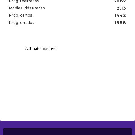
3067
Próg. realizados
2.13
Média Odds usadas
1442
Próg. certos
1588
Próg. errados