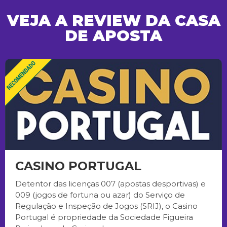
VEJA A REVIEW DA CASA
DE APOSTA
CASINO PORTUGAL
Detentor das licenças 007 (apostas desportivas) e
009 (jogos de fortuna ou azar) do Serviço de
Regulação e Inspeção de Jogos (SRIJ), o Casino
Portugal é propriedade da Sociedade Figueira