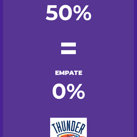
50%
=
EMPATE
0%