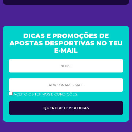
DICAS E PROMOÇÕES DE
APOSTAS DESPORTIVAS NO TEU
E-MAIL
ACEITO OS TERMOS E CONDIÇÕES.