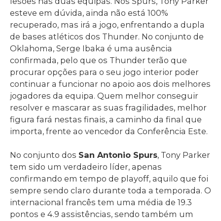
lesões nas duas equipas. Nos Spurs, Tony Parker
esteve em dúvida, ainda não está 100%
recuperado, mas irá a jogo, enfrentando a dupla
de bases atléticos dos Thunder. No conjunto de
Oklahoma, Serge Ibaka é uma ausência
confirmada, pelo que os Thunder terão que
procurar opções para o seu jogo interior poder
continuar a funcionar no apoio aos dois melhores
jogadores da equipa. Quem melhor conseguir
resolver e mascarar as suas fragilidades, melhor
figura fará nestas finais, a caminho da final que
importa, frente ao vencedor da Conferência Este.
No conjunto dos
San Antonio Spurs
, Tony Parker
tem sido um verdadeiro líder, apenas
confirmando em tempo de playoff, aquilo que foi
sempre sendo claro durante toda a temporada. O
internacional francês tem uma média de 19.3
pontos e 4.9 assistências, sendo também um