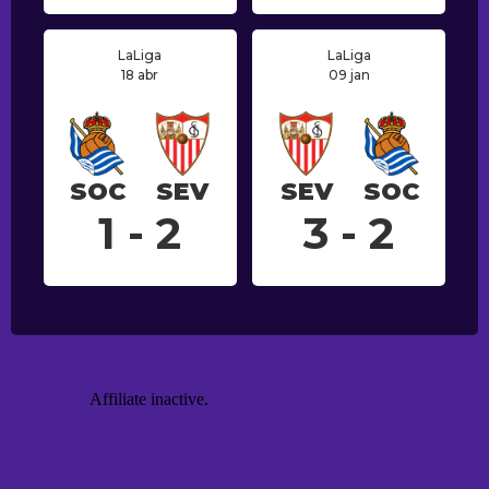
LaLiga
LaLiga
18 abr
09 jan
SOC
SEV
SEV
SOC
1 - 2
3 - 2