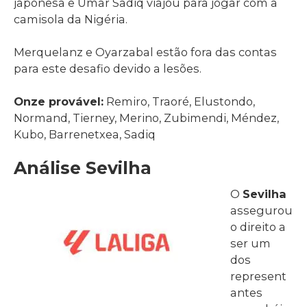
japonesa e Umar Sadiq viajou para jogar com a
camisola da Nigéria.
Merquelanz e Oyarzabal estão fora das contas
para este desafio devido a lesões.
Onze provável:
Remiro, Traoré, Elustondo,
Normand, Tierney, Merino, Zubimendi, Méndez,
Kubo, Barrenetxea, Sadiq
Análise Sevilha
O
Sevilha
assegurou
o direito a
ser um
dos
represent
antes