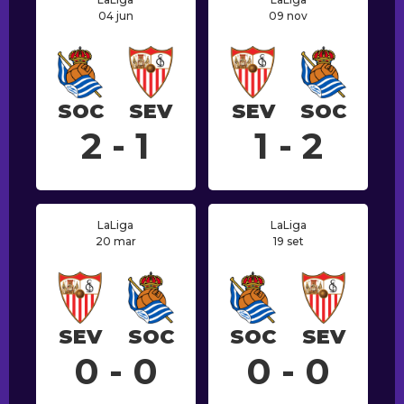
04 jun
09 nov
SOC
SEV
SEV
SOC
2 - 1
1 - 2
LaLiga
LaLiga
20 mar
19 set
SEV
SOC
SOC
SEV
0 - 0
0 - 0