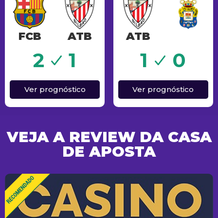
FCB
ATB
ATB
o
Sucesso
2
1
1
0
Ver prognóstico
Ver prognóstico
VEJA A REVIEW DA CASA
DE APOSTA