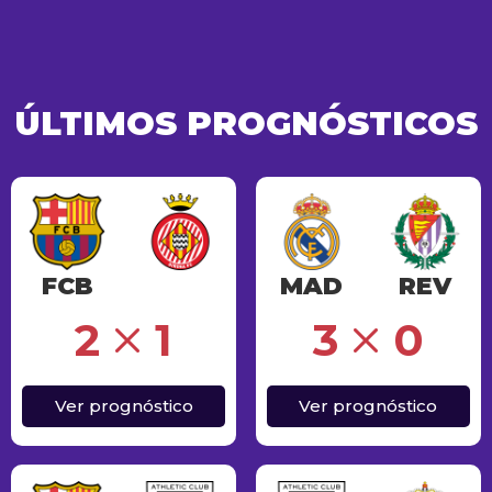
ÚLTIMOS PROGNÓSTICOS
FCB
MAD
REV
Erro
2
1
3
0
Ver prognóstico
Ver prognóstico