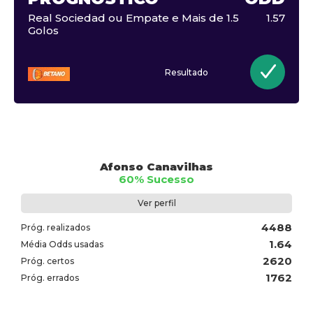
Real Sociedad ou Empate e Mais de 1.5
1.57
Golos
Resultado
Afonso Canavilhas
60% Sucesso
Ver perfil
4488
Próg. realizados
1.64
Média Odds usadas
2620
Próg. certos
1762
Próg. errados