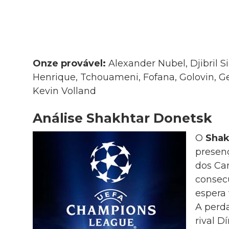
Onze provável:
Alexander Nubel, Djibril Si
Henrique, Tchouameni, Fofana, Golovin, Ge
Kevin Volland
Análise Shakhtar Donetsk
O
Shak
presenç
dos Ca
consec
espera 
A perda
rival D