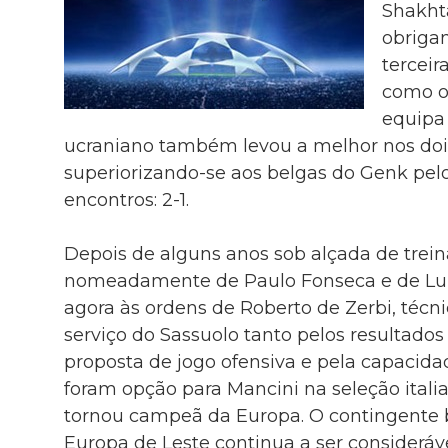
Shakhta
obrigan
terceir
como o
equipa 
ucraniano também levou a melhor nos doi
superiorizando-se aos belgas do Genk pel
encontros: 2-1.
Depois de alguns anos sob alçada de trei
nomeadamente de Paulo Fonseca e de Luís
agora às ordens de Roberto de Zerbi, técni
serviço do Sassuolo tanto pelos resultados
proposta de jogo ofensiva e pela capacida
foram opção para Mancini na seleção itali
tornou campeã da Europa. O contingente b
Europa de Leste continua a ser consideráve