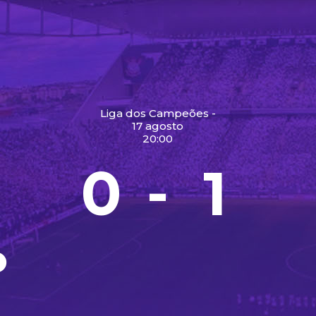
Liga dos Campeões -
17 agosto
20:00
0
1
-
O