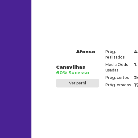
Afonso
4
Próg.
realizados
1
Média Odds
Canavilhas
usadas
60% Sucesso
2
Próg. certos
Ver perfil
1
Próg. errados