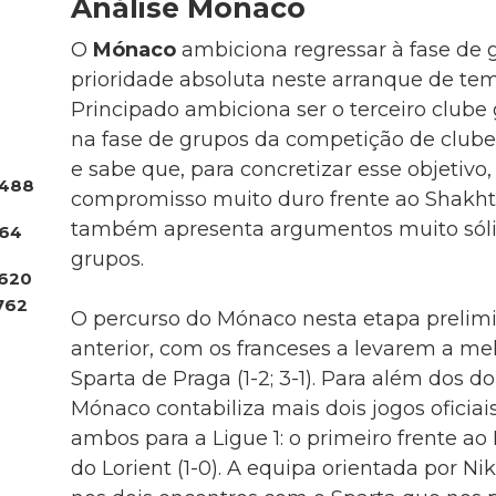
Análise Mónaco
O
Mónaco
ambiciona regressar à fase de 
prioridade absoluta neste arranque de te
Principado ambiciona ser o terceiro clube 
na fase de grupos da competição de club
e sabe que, para concretizar esse objetivo
488
compromisso muito duro frente ao Shakh
também apresenta argumentos muito sólid
.64
grupos.
620
762
O percurso do Mónaco nesta etapa prelim
anterior, com os franceses a levarem a me
Sparta de Praga (1-2; 3-1). Para além dos d
Mónaco contabiliza mais dois jogos oficiai
ambos para a Ligue 1: o primeiro frente ao 
do Lorient (1-0). A equipa orientada por 