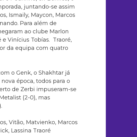
emporada, juntando-se assim
os, Ismaily, Maycon, Marcos
ernando. Para além de
 chegaram ao clube Marlon
 e Vinícius Tobías. Traoré,
dor da equipa com quatro
com o Genk, o Shakhtar já
a nova época, todos para o
erto de Zerbi impuseram-se
 Metalist (2-0), mas
.
os, Vitão, Matvienko, Marcos
ick, Lassina Traoré