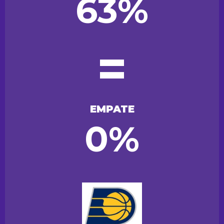
63%
=
EMPATE
0%