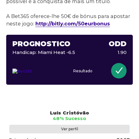
possível é a conquista de mais um titulo.
A Bet365 oferece-lhe 50€ de bónus para apostar
neste jogo:
http://bitly.com/50eurbonus
PROGNÓSTICO
ODD
Handicap: Miami Heat -6.5
1.90
Resultado
Luís Cristóvão
48% Sucesso
Ver perfil