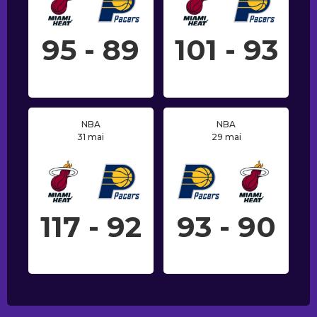
95 - 89
101 - 93
NBA
NBA
31 mai
29 mai
117 - 92
93 - 90