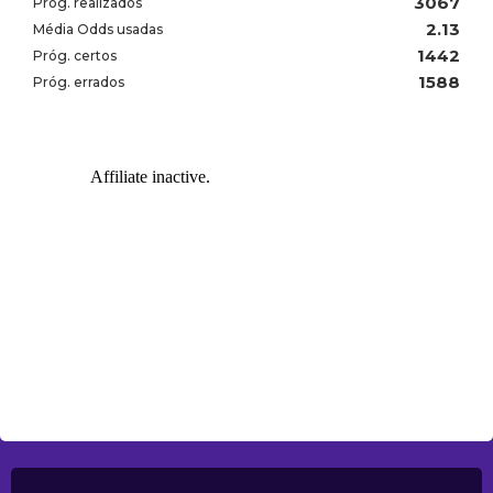
3067
Próg. realizados
2.13
Média Odds usadas
1442
Próg. certos
1588
Próg. errados