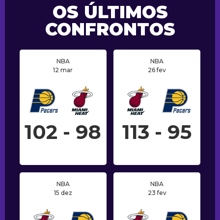
OS ÚLTIMOS
CONFRONTOS
NBA
NBA
12 mar
26 fev
102 - 98
113 - 95
NBA
NBA
15 dez
23 fev