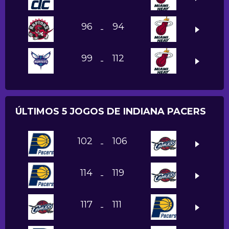
96
94
-
99
112
-
ÚLTIMOS 5 JOGOS DE INDIANA PACERS
102
106
-
114
119
-
117
111
-