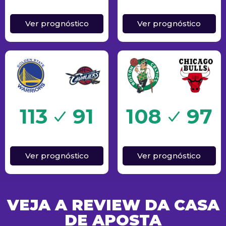
Ver prognóstico
Ver prognóstico
o
Sucesso
113
91
108
97
Ver prognóstico
Ver prognóstico
VEJA A REVIEW DA CASA
DE APOSTA