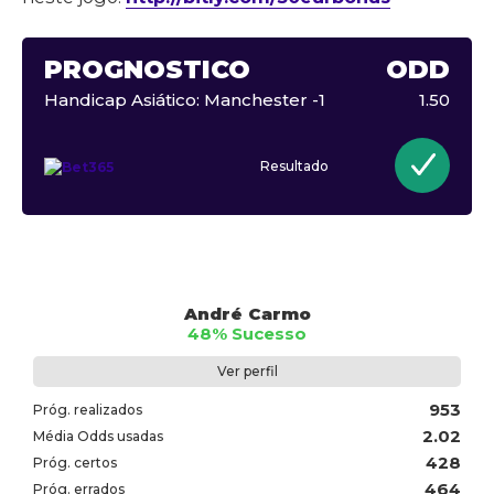
PROGNÓSTICO
ODD
Handicap Asiático: Manchester -1
1.50
Resultado
André Carmo
48% Sucesso
Ver perfil
953
Próg. realizados
2.02
Média Odds usadas
428
Próg. certos
464
Próg. errados