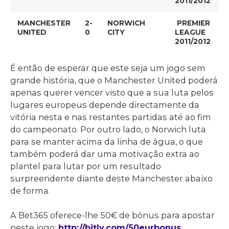
2011/2012
MANCHESTER
2-
NORWICH
PREMIER
UNITED
0
CITY
LEAGUE
2011/2012
É então de esperar que este seja um jogo sem
grande história, que o Manchester United poderá
apenas querer vencer visto que a sua luta pelos
lugares europeus depende directamente da
vitória nesta e nas restantes partidas até ao fim
do campeonato. Por outro lado, o Norwich luta
para se manter acima da linha de água, o que
também poderá dar uma motivação extra ao
plantel para lutar por um resultado
surpreendente diante deste Manchester abaixo
de forma.
A Bet365 oferece-lhe 50€ de bónus para apostar
neste jogo:
http://bitly.com/50eurbonus