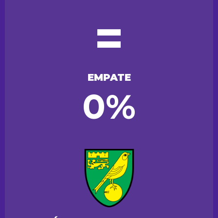
=
EMPATE
0%