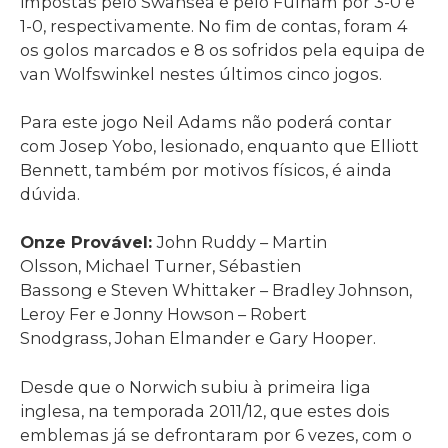
impostas pelo Swansea e pelo Fulham por 3-0 e
1-0, respectivamente. No fim de contas, foram 4
os golos marcados e 8 os sofridos pela equipa de
van Wolfswinkel nestes últimos cinco jogos.
Para este jogo Neil Adams não poderá contar
com Josep Yobo, lesionado, enquanto que Elliott
Bennett, também por motivos físicos, é ainda
dúvida.
Onze Provável:
John Ruddy – Martin
Olsson, Michael Turner, Sébastien
Bassong e Steven Whittaker – Bradley Johnson,
Leroy Fer e Jonny Howson – Robert
Snodgrass, Johan Elmander e Gary Hooper.
Desde que o Norwich subiu à primeira liga
inglesa, na temporada 2011/12, que estes dois
emblemas já se defrontaram por 6 vezes, com o