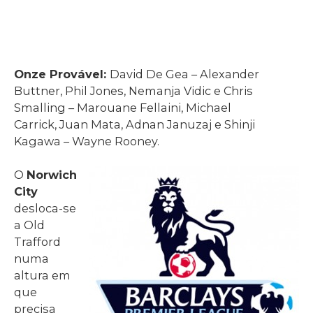
Onze Provável:
David De Gea – Alexander
Buttner, Phil Jones, Nemanja Vidic e Chris
Smalling – Marouane Fellaini, Michael
Carrick, Juan Mata, Adnan Januzaj e Shinji
Kagawa – Wayne Rooney.
O
Norwich
City
desloca-se
a Old
Trafford
numa
altura em
que
precisa