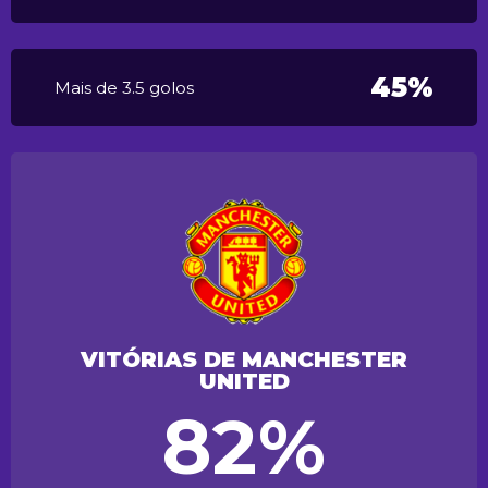
45%
Mais de 3.5 golos
VITÓRIAS DE MANCHESTER
UNITED
82%