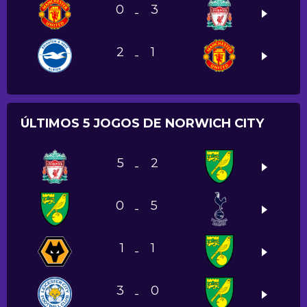
0
3
-
2
1
-
ÚLTIMOS 5 JOGOS DE NORWICH CITY
5
2
-
0
5
-
1
1
-
3
0
-