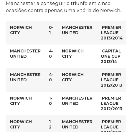
Manchester a conseguir o triunfo em cinco
ocasiões contra apenas uma vitória do Norwich.
NORWICH
0-
MANCHESTER
PREMIER
CITY
1
UNITED
LEAGUE
2013/2014
MANCHESTER
4-
NORWICH
CAPITAL
UNITED
0
CITY
ONE CUP
2013/14
MANCHESTER
4-
NORWICH
PREMIER
UNITED
0
CITY
LEAGUE
2012/2013
NORWICH
1-
MANCHESTER
PREMIER
CITY
0
UNITED
LEAGUE
2012/2013
NORWICH
1-
MANCHESTER
PREMIER
CITY
2
UNITED
LEAGUE