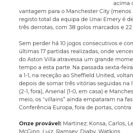
acima 
vantagem para o Manchester City (menos u
registo total da equipa de Unai Emery é de 
três derrotas, com 38 golos marcados e 22 
Sem perder há 10 jogos consecutivos e c
últimas 17 partidas realizadas, onde vence
do Aston Villa atravessa um grande mome
tempo a esta parte. Na passada sexta-fei
a 1-1, na receção ao Sheffield United, vol
depois de somar três vitórias seguidas na l
(2-1, fora), Arsenal (1-0, em casa) e Manches
meio, os “villains” ainda empataram na fa
Conferência Europa, fora de portas, contra o 
Onze provável:
Martinez; Konsa, Carlos, L
McGinn, Luiz, Ramsey; Diaby, Watkins