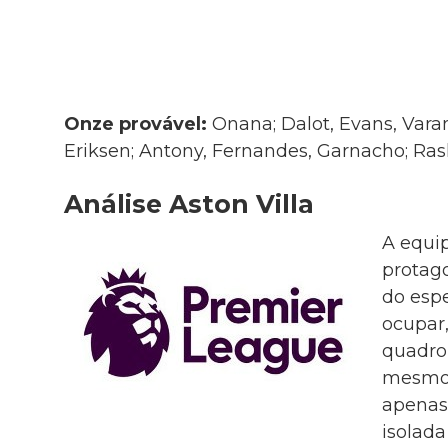
Onze provável:
Onana; Dalot, Evans, Vara
Eriksen; Antony, Fernandes, Garnacho; Ras
Análise Aston Villa
A equi
protag
do espe
ocupar,
quadro 
mesmos
apenas
isolada