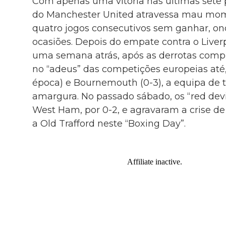
Com apenas uma vitória nas últimas sete p
do Manchester United atravessa mau mo
quatro jogos consecutivos sem ganhar, on
ocasiões. Depois do empate contra o Liverpo
uma semana atrás, após as derrotas comp
no “adeus” das competições europeias até
época) e Bournemouth (0-3), a equipa de 
amargura. No passado sábado, os “red devi
West Ham, por 0-2, e agravaram a crise de
a Old Trafford neste “Boxing Day”.