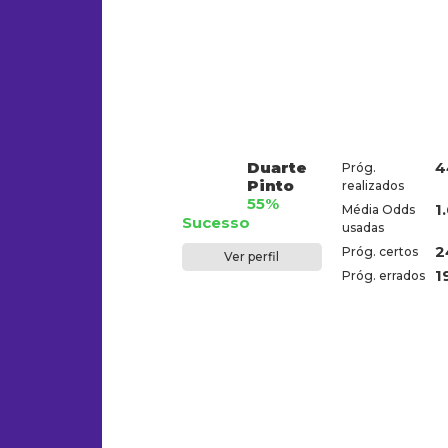
Duarte
4
Próg.
Pinto
realizados
55%
1
Média Odds
Sucesso
usadas
2
Próg. certos
Ver perfil
1
Próg. errados