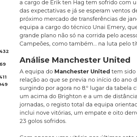
a cargo de Erik ten Hag tem sofrido com
das expectativas e já se esperam ventos 
próximo mercado de transferências de janei
equipa a cargo do técnico Unai Emery, q
grande plano não só na corrida pelo acess
Campeões, como também… na luta pelo tít
432
Análise Manchester United
.69
A equipa do
Manchester United
tem sido
411
relação ao que se previa no início do ano 
949
surgindo por agora no 8.º lugar da tabela c
um acima do Brighton e a um de distância
jornadas, o registo total da equipa orienta
inclui nove vitórias, um empate e oito der
23 golos sofridos.