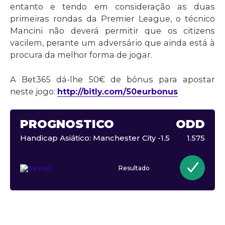
entanto e tendo em consideração as duas
primeiras rondas da Premier League, o técnico
Mancini não deverá permitir que os citizens
vacilem, perante um adversário que ainda está à
procura da melhor forma de jogar.
A Bet365 dá-lhe 50€ de bónus para apostar
neste jogo:
http://bitly.com/50eurbonus
PROGNÓSTICO
ODD
Handicap Asiático: Manchester City -1.5
1.575
Resultado