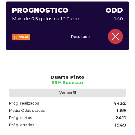
PROGNÓSTICO
ODD
Mais de 0,5 golos na 1.ª Parte
1.40
Resultado
Duarte Pinto
55% Sucesso
Ver perfil
4432
Próg. realizados
1.69
Média Odds usadas
2411
Próg. certos
1949
Próg. errados