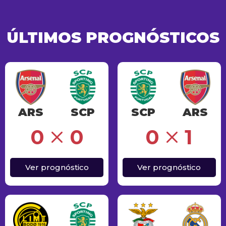
ÚLTIMOS PROGNÓSTICOS
ARS
SCP
SCP
ARS
Erro
0
0
0
1
Ver prognóstico
Ver prognóstico