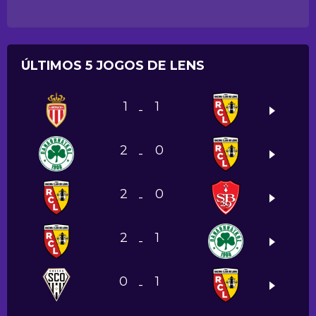
ÚLTIMOS 5 JOGOS DE LENS
1
1
-
2
0
-
2
0
-
2
1
-
0
1
-