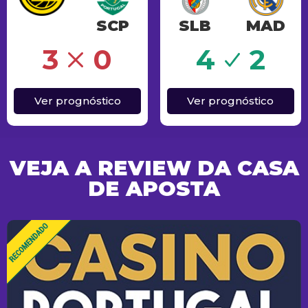
SCP
SLB
MAD
Sucesso
3
0
4
2
Ver prognóstico
Ver prognóstico
VEJA A REVIEW DA CASA
DE APOSTA