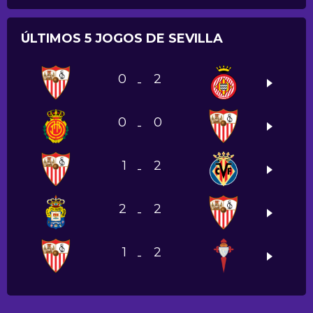
ÚLTIMOS 5 JOGOS DE SEVILLA
0
2
-
0
0
-
1
2
-
2
2
-
1
2
-