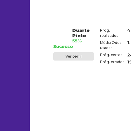
Duarte
4
Próg.
Pinto
realizados
55%
1
Média Odds
Sucesso
usadas
2
Próg. certos
Ver perfil
1
Próg. errados