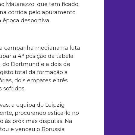
ino Matarazzo, que tem ficado
 na corrida pelo apuramento
 época desportiva.
ma campanha mediana na luta
upar a 4.ª posição da tabela
ma do Dortmund e a dois de
egisto total da formação a
rias, dois empates e três
 sofridos.
vas, a equipa do Leipzig
te, procurando estica-lo no
o às próximas disputas. Na
itou e venceu o Borussia