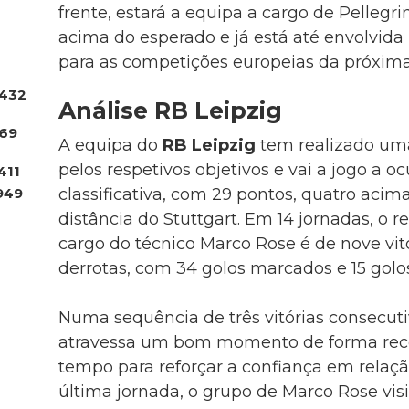
frente, estará a equipa a cargo de Pellegr
acima do esperado e já está até envolvida
para as competições europeias da próxima
432
Análise RB Leipzig
.69
A equipa do
RB Leipzig
tem realizado u
pelos respetivos objetivos e vai a jogo a oc
411
949
classificativa, com 29 pontos, quatro aci
distância do Stuttgart. Em 14 jornadas, o r
cargo do técnico Marco Rose é de nove vitó
derrotas, com 34 golos marcados e 15 golos
Numa sequência de três vitórias consecuti
atravessa um bom momento de forma recen
tempo para reforçar a confiança em relaçã
última jornada, o grupo de Marco Rose vis