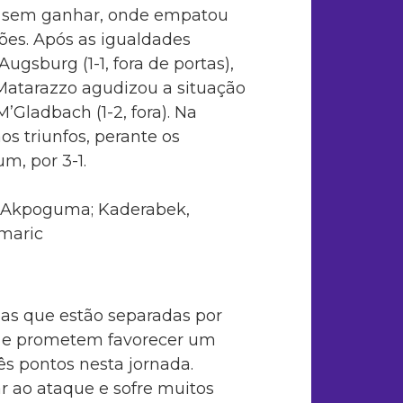
os sem ganhar, onde empatou
ões. Após as igualdades
Augsburg (1-1, fora de portas),
 Matarazzo agudizou a situação
Gladbach (1-2, fora). Na
os triunfos, perante os
m, por 3-1.
 Akpoguma; Kaderabek,
amaric
as que estão separadas por
va e prometem favorecer um
ês pontos nesta jornada.
 ao ataque e sofre muitos