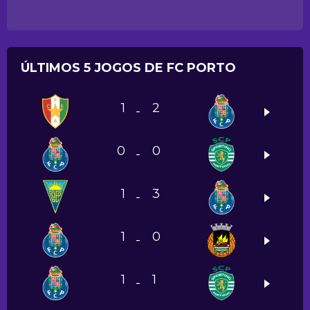
ÚLTIMOS 5 JOGOS DE FC PORTO
1
2
-
0
0
-
1
3
-
1
0
-
1
1
-