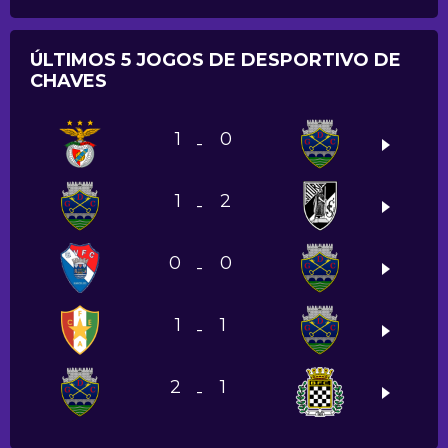
ÚLTIMOS 5 JOGOS DE DESPORTIVO DE
CHAVES
1
0
-
1
2
-
0
0
-
1
1
-
2
1
-