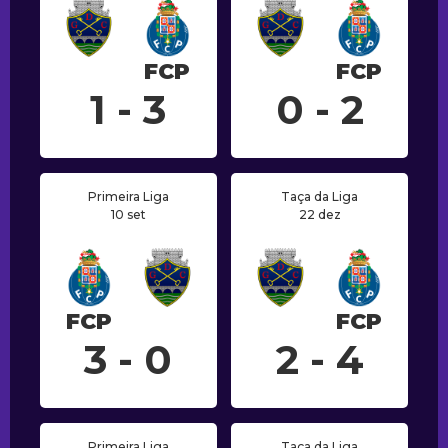
FCP
FCP
1 - 3
0 - 2
Primeira Liga
Taça da Liga
10 set
22 dez
FCP
FCP
3 - 0
2 - 4
Primeira Liga
Taça da Liga