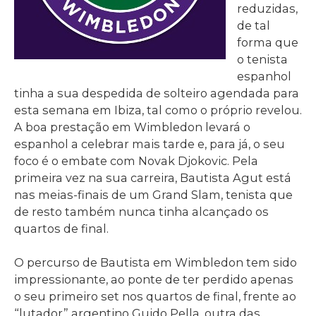
reduzidas,
de tal
forma que
o tenista
espanhol
tinha a sua despedida de solteiro agendada para
esta semana em Ibiza, tal como o próprio revelou.
A boa prestação em Wimbledon levará o
espanhol a celebrar mais tarde e, para já, o seu
foco é o embate com Novak Djokovic. Pela
primeira vez na sua carreira, Bautista Agut está
nas meias-finais de um Grand Slam, tenista que
de resto também nunca tinha alcançado os
quartos de final.
O percurso de Bautista em Wimbledon tem sido
impressionante, ao ponte de ter perdido apenas
o seu primeiro set nos quartos de final, frente ao
“lutador” argentino Guido Pella, outra das