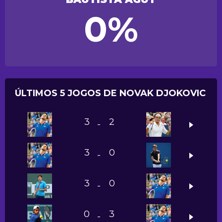
0%
ÚLTIMOS 5 JOGOS DE NOVAK DJOKOVIC
3
2
-
3
0
-
3
0
-
0
3
-