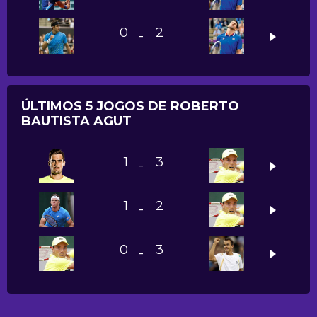
0
2
-
ÚLTIMOS 5 JOGOS DE ROBERTO
BAUTISTA AGUT
1
3
-
1
2
-
0
3
-