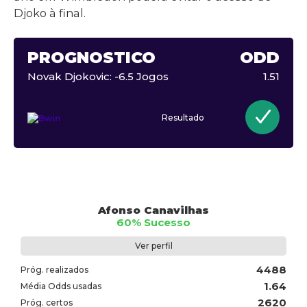
Djoko à final.
PROGNÓSTICO
ODD
Novak Djokovic: -6.5 Jogos
1.51
Resultado
Afonso Canavilhas
60% Sucesso
Ver perfil
4488
Próg. realizados
1.64
Média Odds usadas
2620
Próg. certos